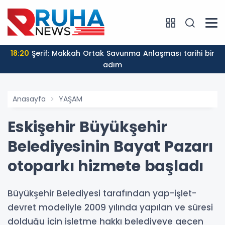
19:48
İran Dışişleri Sözcüsü Baqaei'den Trump'a petrol
tepkisi: Önce savaşı kazanmanız gerekir
Anasayfa
YAŞAM
Eskişehir Büyükşehir
Belediyesinin Bayat Pazarı
otoparkı hizmete başladı
Büyükşehir Belediyesi tarafından yap-işlet-
devret modeliyle 2009 yılında yapılan ve süresi
dolduğu için işletme hakkı belediyeye geçen