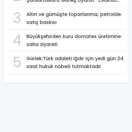
Şanlıurfalılara Güneş Uyarısı: "Cildinizi
Yaz-Kış Koruyun"
3
Altın ve gümüşte toparlanma, petrolde
satış baskısı
4
Büyükşehirden kuru domates üretimine
saha ziyareti
5
Gürlek:Türk adaleti Iğdır için yedi gün 24
saat hukuk nöbeti tutmaktadır