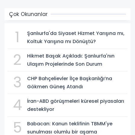
Çok Okunanlar
1
Şanlıurfa'da Siyaset Hizmet Yarışına mı,
Koltuk Yarışına mı Dönüştü?
2
Hikmet Başak Açıkladı: Şanlıurfa'nın
Ulaşım Projelerinde Son Durum
3
CHP Bahçelievler İlçe Başkanlığı’na
Gökmen Güneş Atandı
4
İran-ABD görüşmeleri küresel piyasaları
destekliyor
5
Babacan: Kanun teklifinin TBMM'ye
sunulması olumlu bir aşama