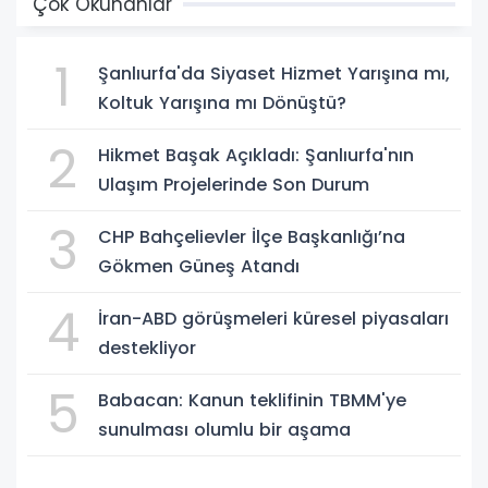
Çok Okunanlar
1
Şanlıurfa'da Siyaset Hizmet Yarışına mı,
Koltuk Yarışına mı Dönüştü?
2
Hikmet Başak Açıkladı: Şanlıurfa'nın
Ulaşım Projelerinde Son Durum
3
CHP Bahçelievler İlçe Başkanlığı’na
Gökmen Güneş Atandı
4
İran-ABD görüşmeleri küresel piyasaları
destekliyor
5
Babacan: Kanun teklifinin TBMM'ye
sunulması olumlu bir aşama