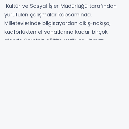
Kültür ve Sosyal İşler Müdürlüğü tarafından
yürütülen çalışmalar kapsamında,
Milletevlerinde bilgisayardan dikiş-nakışa,
kuaförlükten el sanatlarına kadar birçok
alanda ücretsiz eğitim veriliyor. Uzman
eğitmenler eşliğinde verilen teorik ve
uygulamalı derslerde kursiyerler yalnızca yeni
beceriler edinmekle kalmıyor, aynı zamanda
Milli Eğitim Bakanlığı onaylı sertifikalarla
meslek sahibi olma imkanı da buluyor.
Kadınlar, bu belgelerle kendi işlerini kurabiliyor
ya da özel sektörde istihdam şansı yakalıyor.
Anneler için de büyük kolaylığın sağlandığı
Milletevlerinde; kurslara gelen kadınlar ise