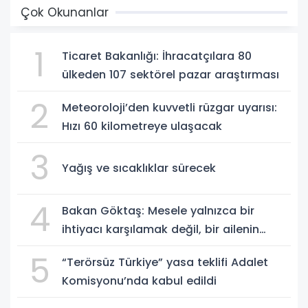
Çok Okunanlar
1
Ticaret Bakanlığı: İhracatçılara 80
ülkeden 107 sektörel pazar araştırması
2
Meteoroloji’den kuvvetli rüzgar uyarısı:
Hızı 60 kilometreye ulaşacak
3
Yağış ve sıcaklıklar sürecek
4
Bakan Göktaş: Mesele yalnızca bir
ihtiyacı karşılamak değil, bir ailenin
güçlenmesi
5
“Terörsüz Türkiye” yasa teklifi Adalet
Komisyonu’nda kabul edildi