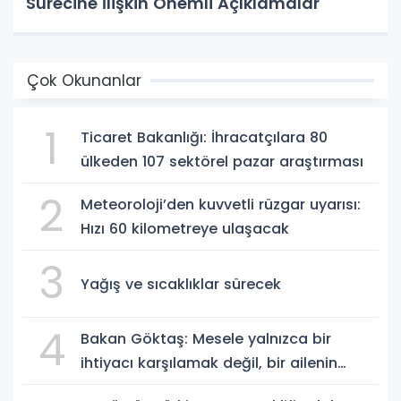
Sürecine İlişkin Önemli Açıklamalar
Çok Okunanlar
1
Ticaret Bakanlığı: İhracatçılara 80
ülkeden 107 sektörel pazar araştırması
2
Meteoroloji’den kuvvetli rüzgar uyarısı:
Hızı 60 kilometreye ulaşacak
3
Yağış ve sıcaklıklar sürecek
4
Bakan Göktaş: Mesele yalnızca bir
ihtiyacı karşılamak değil, bir ailenin
güçlenmesi