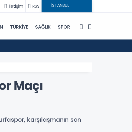
İletişim
RSS
IN
TÜRKİYE
SAĞLIK
SPOR
20:48
Yemen
or Maçı
ıurfaspor, karşılaşmanın son