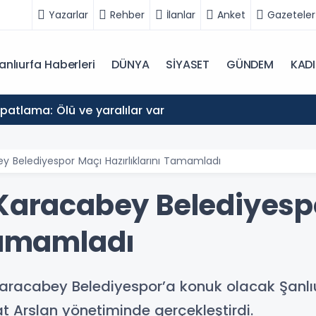
Yazarlar
Rehber
İlanlar
Anket
Gazeteler
anlıurfa Haberleri
DÜNYA
SİYASET
GÜNDEM
KAD
atlama: Ölü ve yaralılar var
ey Belediyespor Maçı Hazırlıklarını Tamamladı
 Karacabey Belediyesp
 Tamamladı
a Karacabey Belediyespor’a konuk olacak Şanl
at Arslan yönetiminde gerçekleştirdi.