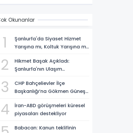
ok Okunanlar
1
Şanlıurfa'da Siyaset Hizmet
Yarışına mı, Koltuk Yarışına mı
Dönüştü?
2
Hikmet Başak Açıkladı:
Şanlıurfa'nın Ulaşım
Projelerinde Son Durum
3
CHP Bahçelievler İlçe
Başkanlığı’na Gökmen Güneş
Atandı
4
İran-ABD görüşmeleri küresel
piyasaları destekliyor
5
Babacan: Kanun teklifinin