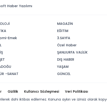
isoft
Haber Yazılımı
OLOJİ
MAGAZİN
TİKA
EĞİTİM
omi-Emek
3.SAYFA
L
Özel Haber
İŞ
ŞANLIURFA VALİLİK
ŞET
DIŞ HABER
ADOĞU
YAŞAM
ÜR -SANAT
GÜNCEL
r
Gizlilik
Kullanıcı Sözleşmesi
Veri Politikası
erilerek dahi iktibas edilemez. Kanuna aykırı ve izinsiz olarak 