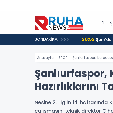
Ş
20:52
SONDAKİKA
ri harekete geçmeye davet ediyoruz
Şam’da p
Anasayfa
SPOR
Şanlıurfaspor, Karacab
Şanlıurfaspor,
Hazırlıklarını
Nesine 2. Lig’in 14. haftasınd
çalışmasını teknik direktör Cih