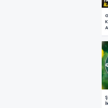
G
K
A
Ş
İ