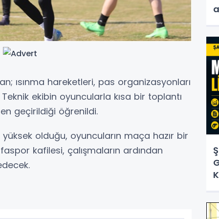
a
an; ısınma hareketleri, pas organizasyonları
Teknik ekibin oyuncularla kısa bir toplantı
n geçirildiği öğrenildi.
yüksek olduğu, oyuncuların maça hazır bir
urfaspor kafilesi, çalışmaların ardından
Ş
G
edecek.
K