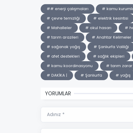
## enerji çalışmaları
# kamu kurumla
# çevre temizliği
# elektrik kesintisi
# Mahalleler
# okul hasarı
# ha
# tarım arazileri
# Anahtar Kelimeler 
# sağanak yağış
# Şanlıurfa Valiliği
# afet destekleri
# sağlık ekipleri
# kamu koordinasyonu
# tarım zarar 
# DAKİKA |
# Şanlıurfa
# yağış
YORUMLAR
Adınız *