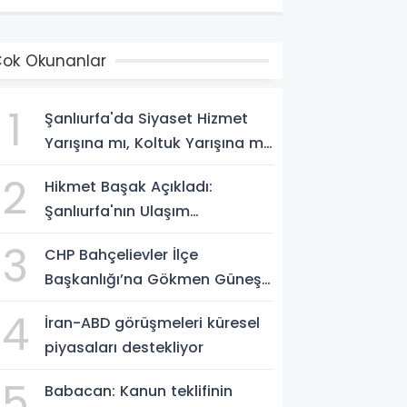
ok Okunanlar
1
Şanlıurfa'da Siyaset Hizmet
Yarışına mı, Koltuk Yarışına mı
Dönüştü?
2
Hikmet Başak Açıkladı:
Şanlıurfa'nın Ulaşım
Projelerinde Son Durum
3
CHP Bahçelievler İlçe
Başkanlığı’na Gökmen Güneş
Atandı
4
İran-ABD görüşmeleri küresel
piyasaları destekliyor
5
Babacan: Kanun teklifinin