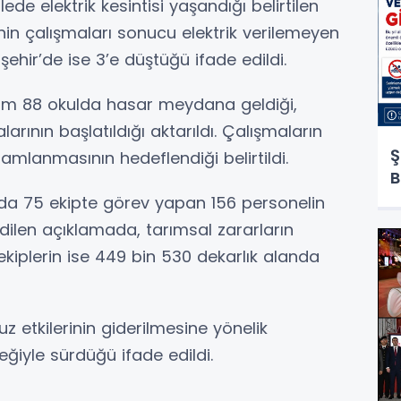
de elektrik kesintisi yaşandığı belirtilen
nin çalışmaları sonucu elektrik verilemeyen
nşehir’de ise 3’e düştüğü ifade edildi.
lam 88 okulda hasar meydana geldiği,
rının başlatıldığı aktarıldı. Çalışmaların
Ş
lanmasının hedeflendiği belirtildi.
B
da 75 ekipte görev yapan 156 personelin
ilen açıklamada, tarımsal zararların
ekiplerin ise 449 bin 530 dekarlık alanda
z etkilerinin giderilmesine yönelik
teğiyle sürdüğü ifade edildi.