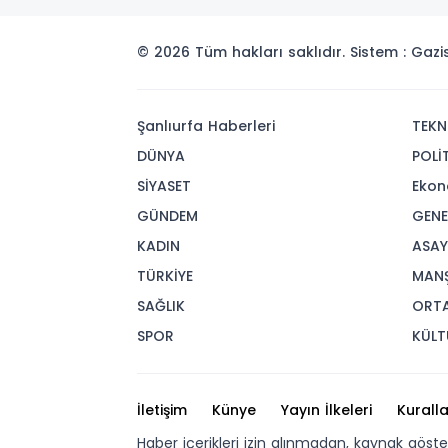
© 2026 Tüm hakları saklıdır. Sistem : Gaz
Şanlıurfa Haberleri
TEKN
DÜNYA
POLİ
SİYASET
Ekon
GÜNDEM
GENE
KADIN
ASAY
TÜRKİYE
MAN
SAĞLIK
ORT
SPOR
KÜLT
İletişim
Künye
Yayın İlkeleri
Kuralla
Haber içerikleri izin alınmadan, kaynak göst