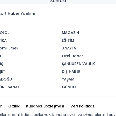
Sonraki
isoft
Haber Yazılımı
OLOJİ
MAGAZİN
TİKA
EĞİTİM
omi-Emek
3.SAYFA
L
Özel Haber
İŞ
ŞANLIURFA VALİLİK
ŞET
DIŞ HABER
ADOĞU
YAŞAM
ÜR -SANAT
GÜNCEL
r
Gizlilik
Kullanıcı Sözleşmesi
Veri Politikası
erilerek dahi iktibas edilemez. Kanuna aykırı ve izinsiz olarak 