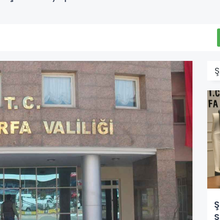
Ş
Ş
S