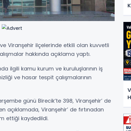
K
 ve Viranşehir ilçelerinde etkili olan kuvvetli
çalışmalar hakkında açıklama yaptı.
a ilgili kamu kurum ve kuruluşlarının iş
izliği ve hasar tespit çalışmalarının
V
H
şembe günü Birecik’te 398, Viranşehir’ de
ilen açıklamada, Viranşehir’ de fırtınadan
m ettiği kaydedildi.