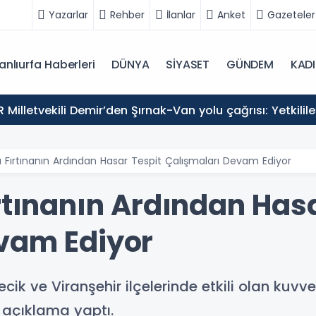
Yazarlar
Rehber
İlanlar
Anket
Gazeteler
anlıurfa Haberleri
DÜNYA
SİYASET
GÜNDEM
KAD
 Milletvekili Demir’den Şırnak-Van yolu çağrısı: Yetkil
a Fırtınanın Ardından Hasar Tespit Çalışmaları Devam Ediyor
rtınanın Ardından Has
vam Ediyor
recik ve Viranşehir ilçelerinde etkili olan kuvve
 açıklama yaptı.