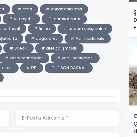
rı
# afad
# enkaz kaldırma
Ş
# Viranşehir
# tarımsal zarar
D
E
sar tespit
# fırtına
# onarım çalışmaları
Şanlıurfa
# doğal afet
# Acil müdahale
# Birecik
# afet çalışmaları
# kırsal mahalleler
# yapı incelemesi
tespiti
# DE.
# # SON DAKİKA |
G
E-Posta Adresiniz *
Ç
H