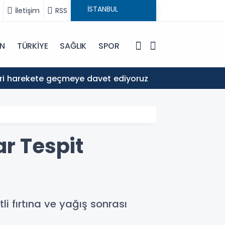
İletişim
RSS
IN
TÜRKİYE
SAĞLIK
SPOR
20:52
ileri harekete geçmeye davet ediyoruz
Şam’da pa
ar Tespit
tli fırtına ve yağış sonrası