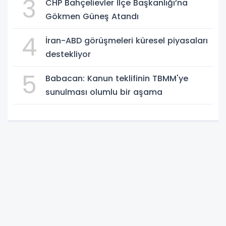
3
CHP Bahçelievler İlçe Başkanlığı’na
Gökmen Güneş Atandı
4
İran-ABD görüşmeleri küresel piyasaları
destekliyor
5
Babacan: Kanun teklifinin TBMM'ye
sunulması olumlu bir aşama