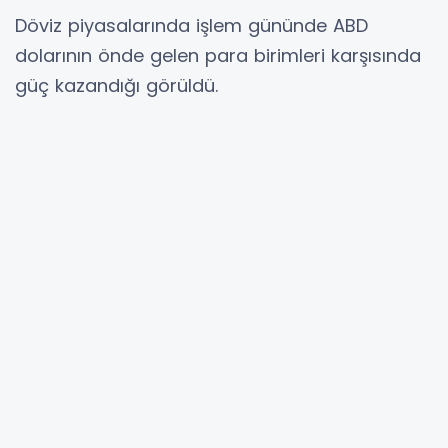
Döviz piyasalarında işlem gününde ABD
dolarının önde gelen para birimleri karşısında
güç kazandığı görüldü.
Euro
/ABD doları paritesi yüzde 0,21 düşüşle
1,1643 seviyesine geriledi.
British Pound
Sterling
/ABD doları paritesi de yüzde 0,40
kayıpla 1,3355 seviyesinde işlem gördü.
United States Dollar
/Japon yeni paritesi yüzde
0,16 yükselerek 158,57 seviyesine çıkarken,
dolar/TL kuru yüzde 0,26 artışla 45,5396
seviyesine ulaştı.
ABD doları, İsviçre frangı karşısında yüzde
0,29, Kanada doları karşısında ise yüzde 0,23