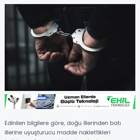
Edinilen bilgilere göre, doğu illerinden batı
illerine uyuşturucu madde naklettikleri