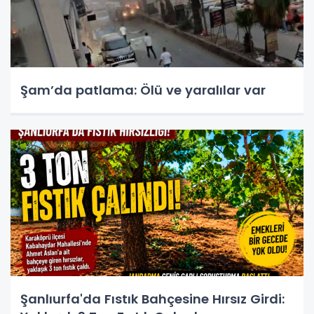
Şam’da patlama: Ölü ve yaralılar var
Şanlıurfa'da Fıstık Bahçesine Hırsız Girdi: