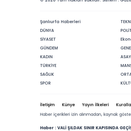
© 2026 Tüm hakları saklıdır. Sistem : Gaz
Şanlıurfa Haberleri
TEKN
DÜNYA
POLİ
SİYASET
Ekon
GÜNDEM
GENE
KADIN
ASAY
TÜRKİYE
MAN
SAĞLIK
ORT
SPOR
KÜLT
İletişim
Künye
Yayın İlkeleri
Kuralla
Haber içerikleri izin alınmadan, kaynak göst
Haber : VALİ ŞILDAK SINIR KAPISINDA GEÇİ