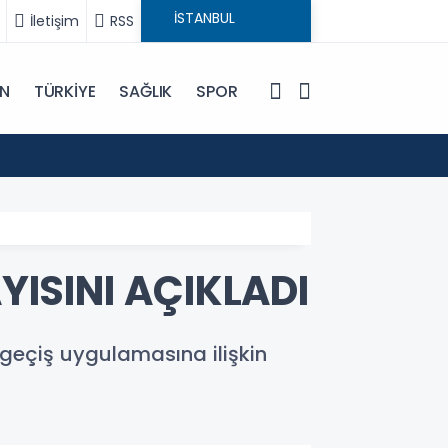
İletişim
RSS
IN
TÜRKİYE
SAĞLIK
SPOR
20:48
Yemen
YISINI AÇIKLADI
ü geçiş uygulamasına ilişkin