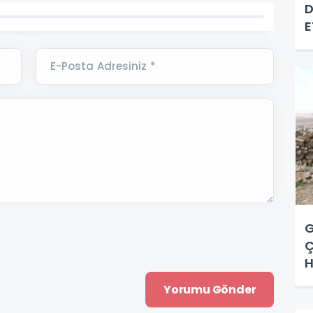
D
E
E-Posta Adresiniz *
G
Ç
H