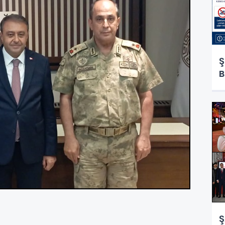
Ş
B
Ş