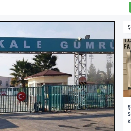
Ş
Ş
S
K