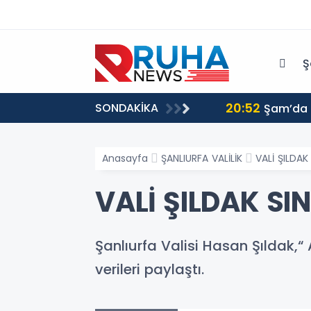
Ş
20:52
SONDAKİKA
ri harekete geçmeye davet ediyoruz
Şam’da p
Anasayfa
ŞANLIURFA VALİLİK
VALİ ŞILDAK
VALİ ŞILDAK SI
Şanlıurfa Valisi Hasan Şıldak,“
verileri paylaştı.