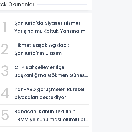
ok Okunanlar
1
Şanlıurfa'da Siyaset Hizmet
Yarışına mı, Koltuk Yarışına mı
Dönüştü?
2
Hikmet Başak Açıkladı:
Şanlıurfa'nın Ulaşım
Projelerinde Son Durum
3
CHP Bahçelievler İlçe
Başkanlığı’na Gökmen Güneş
Atandı
4
İran-ABD görüşmeleri küresel
piyasaları destekliyor
5
Babacan: Kanun teklifinin
TBMM'ye sunulması olumlu bir
aşama