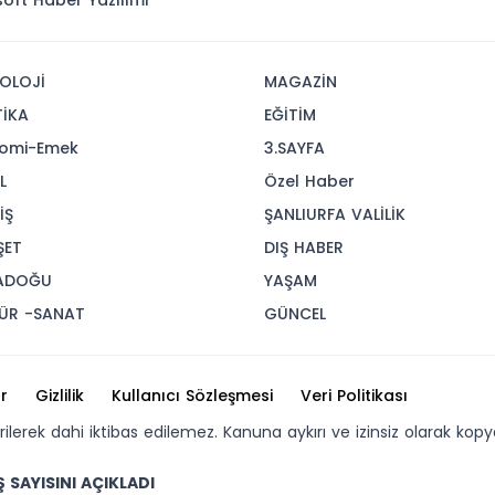
isoft
Haber Yazılımı
OLOJİ
MAGAZİN
TİKA
EĞİTİM
omi-Emek
3.SAYFA
L
Özel Haber
İŞ
ŞANLIURFA VALİLİK
ŞET
DIŞ HABER
ADOĞU
YAŞAM
ÜR -SANAT
GÜNCEL
r
Gizlilik
Kullanıcı Sözleşmesi
Veri Politikası
erilerek dahi iktibas edilemez. Kanuna aykırı ve izinsiz olarak 
Ş SAYISINI AÇIKLADI