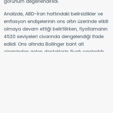
görünüm değerlendirildi.
Analizde, ABD–İran hattındaki belirsizlikler ve
enflasyon endişelerinin ons altın üzerinde etkili
olmaya devam ettiği belirtilirken, fiyatlamanın
4520 seviyeleri civarında dengelendiği ifade
edildi. Ons altında Bollinger bant alt
çizgisinden gelen desteklerin fiyatı sınırladığı,
ancak genel eğilimde zayıf görünümün
sürdüğü kaydedildi. Altın için 4380–4260–4080
seviyeleri destek, 4640–5000–5200 seviyeleri
ise direnç olarak öne çıktı.
Brent petrol tarafında, hafta başında jeopolitik
gerilimlerle yükselen fiyatların haftanın sonuna
doğru ılımlı beklentilerle geri çekildiği aktarıldı.