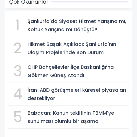
Çok Okunanlar
1
Şanlıurfa'da Siyaset Hizmet Yarışına mı,
Koltuk Yarışına mı Dönüştü?
2
Hikmet Başak Açıkladı: Şanlıurfa'nın
Ulaşım Projelerinde Son Durum
3
CHP Bahçelievler İlçe Başkanlığı’na
Gökmen Güneş Atandı
4
İran-ABD görüşmeleri küresel piyasaları
destekliyor
5
Babacan: Kanun teklifinin TBMM'ye
sunulması olumlu bir aşama