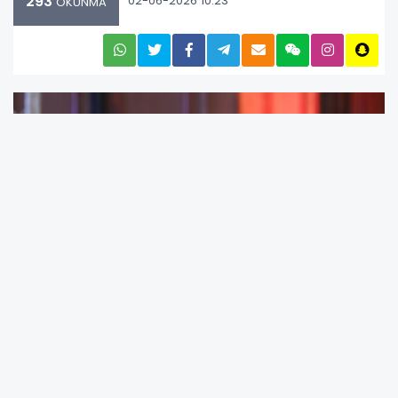
293
02-06-2026 10:23
OKUNMA