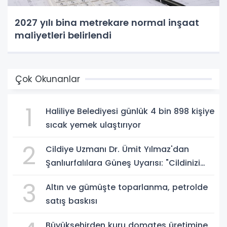
2027 yılı bina metrekare normal inşaat
maliyetleri belirlendi
Çok Okunanlar
1
Haliliye Belediyesi günlük 4 bin 898 kişiye
sıcak yemek ulaştırıyor
2
Cildiye Uzmanı Dr. Ümit Yılmaz'dan
Şanlıurfalılara Güneş Uyarısı: "Cildinizi
Yaz-Kış Koruyun"
3
Altın ve gümüşte toparlanma, petrolde
satış baskısı
Büyükşehirden kuru domates üretimine