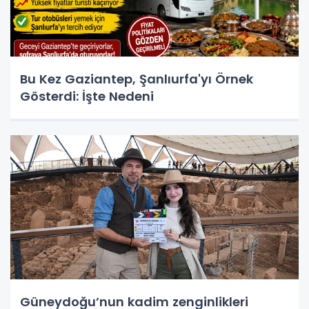
Bu Kez Gaziantep, Şanlıurfa'yı Örnek
Gösterdi: İşte Nedeni
Güneydoğu’nun kadim zenginlikleri