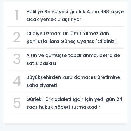
1
Haliliye Belediyesi günlük 4 bin 898 kişiye
sıcak yemek ulaştırıyor
2
Cildiye Uzmanı Dr. Ümit Yılmaz'dan
Şanlıurfalılara Güneş Uyarısı: "Cildinizi
Yaz-Kış Koruyun"
3
Altın ve gümüşte toparlanma, petrolde
satış baskısı
4
Büyükşehirden kuru domates üretimine
saha ziyareti
5
Gürlek:Türk adaleti Iğdır için yedi gün 24
saat hukuk nöbeti tutmaktadır