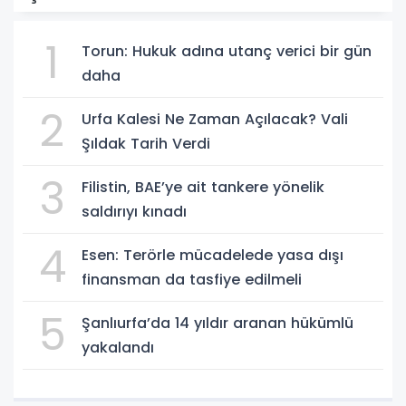
1
Torun: Hukuk adına utanç verici bir gün
daha
2
Urfa Kalesi Ne Zaman Açılacak? Vali
Şıldak Tarih Verdi
3
Filistin, BAE’ye ait tankere yönelik
saldırıyı kınadı
4
Esen: Terörle mücadelede yasa dışı
finansman da tasfiye edilmeli
5
Şanlıurfa’da 14 yıldır aranan hükümlü
yakalandı