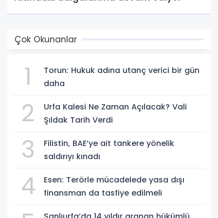
Çok Okunanlar
1
Torun: Hukuk adına utanç verici bir gün
daha
2
Urfa Kalesi Ne Zaman Açılacak? Vali
Şıldak Tarih Verdi
3
Filistin, BAE’ye ait tankere yönelik
saldırıyı kınadı
4
Esen: Terörle mücadelede yasa dışı
finansman da tasfiye edilmeli
Şanlıurfa’da 14 yıldır aranan hükümlü