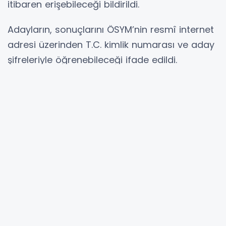
itibaren erişebileceği bildirildi.
Adayların, sonuçlarını ÖSYM’nin resmî internet
adresi üzerinden T.C. kimlik numarası ve aday
şifreleriyle öğrenebileceği ifade edildi.
Hibya Haber Ajansı
YORUMLAR
Adınız *
E-Posta Adresiniz *