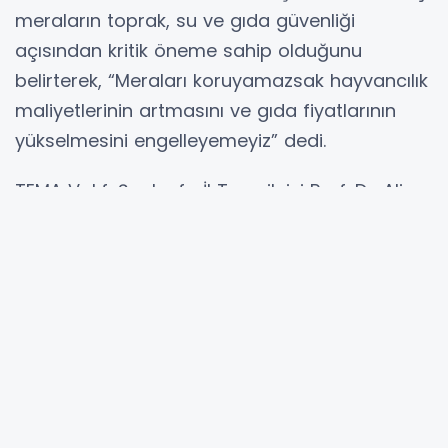
meraların toprak, su ve gıda güvenliği
açısından kritik öneme sahip olduğunu
belirterek, “Meraları koruyamazsak hayvancılık
maliyetlerinin artmasını ve gıda fiyatlarının
yükselmesini engelleyemeyiz” dedi.
TEMA Vakfı Şanlıurfa İl Temsilcisi Prof. Dr. Ali
Rıza Öztürkmen ise Şanlıurfa özelinde önemli
uyarılarda bulundu.
Açıklamada; mera alanlarının amaç dışı
kullanımı, vahşi sulama ve anız yangınlarının
çölleşmeyi hızlandırdığı belirtilerek, damlama
ve yağmurlama sulama sistemlerine
geçilmesi çağrısı yapıldı.