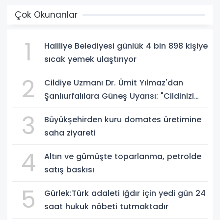
Çok Okunanlar
1
Haliliye Belediyesi günlük 4 bin 898 kişiye
sıcak yemek ulaştırıyor
2
Cildiye Uzmanı Dr. Ümit Yılmaz'dan
Şanlıurfalılara Güneş Uyarısı: "Cildinizi
Yaz-Kış Koruyun"
3
Büyükşehirden kuru domates üretimine
saha ziyareti
4
Altın ve gümüşte toparlanma, petrolde
satış baskısı
5
Gürlek:Türk adaleti Iğdır için yedi gün 24
saat hukuk nöbeti tutmaktadır