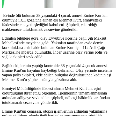
Evinde ölü bulunan 38 yaşındaki 4 çocuk annesi Emine Kurt'un
ölümüyle ilgili gözaltına alınan eşi Mehmet Kurt, emniyetteki
ifadesinde cinayeti işlediğini kabul etti. Şüpheli, çıkarıldığı
mahkemece tutuklanarak cezaevine gönderildi.
Edinilen bilgilere göre, olay Eyyübiye ilçesine bağlı Şıh Maksut
Mahallesi'nde meydana geldi. Yakınları tarafından evde demir
korkuluklara asılı halde bulunan Emine Kurt için 112 Acil Çağrı
Merkezi'ne ihbarda bulunuldu. İhbar üzerine olay yerine polis ve
sağlık ekipleri sevk edildi.
Sağlık ekiplerinin yaptığı kontrolde 38 yaşındaki 4 çocuk annesi
Emine Kurt'un hayatını kaybettiği belirlendi. Olay yerinde inceleme
yapan polis ekipleri, elde edilen bulgular doğrultusunda kadının eşi
Mehmet Kurt'u şüpheli sıfatıyla gözaltına aldı.
Emniyet Müdürlüğünde ifadesi alınan Mehmet Kurt'un, eşini
öldürdüğünü itiraf ettiği öğrenildi. İşlemlerinin tamamlanmasının
ardından adliyeye sevk edilen şüpheli, nöbetçi hâkimlik tarafından
tutuklanarak cezaevine gönderildi.
Emine Kurt'un cenazesi, otopsi işlemlerinin ardından yakınlarına
teslim edilirken, olayla ilgili başlatılan soruşturmanın sürdüğü