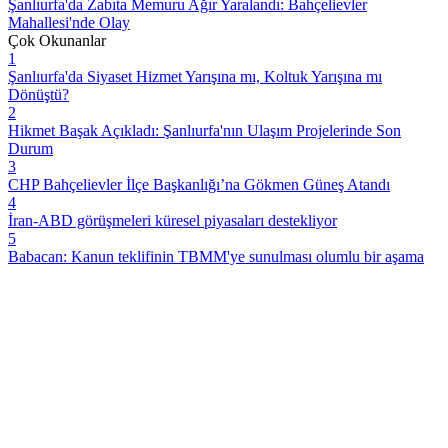
Şanlıurfa'da Zabıta Memuru Ağır Yaralandı: Bahçelievler
Mahallesi'nde Olay
Çok Okunanlar
1
Şanlıurfa'da Siyaset Hizmet Yarışına mı, Koltuk Yarışına mı
Dönüştü?
2
Hikmet Başak Açıkladı: Şanlıurfa'nın Ulaşım Projelerinde Son
Durum
3
CHP Bahçelievler İlçe Başkanlığı’na Gökmen Güneş Atandı
4
İran-ABD görüşmeleri küresel piyasaları destekliyor
5
Babacan: Kanun teklifinin TBMM'ye sunulması olumlu bir aşama