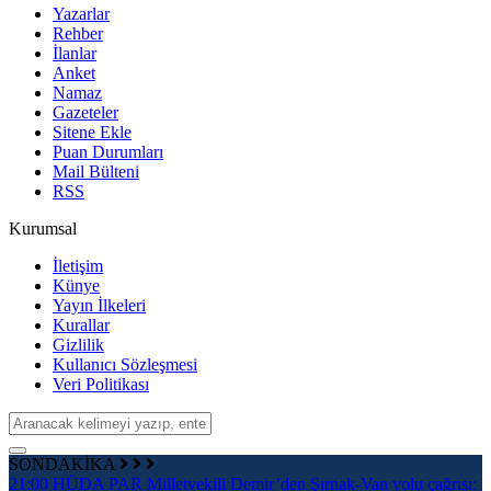
Yazarlar
Rehber
İlanlar
Anket
Namaz
Gazeteler
Sitene Ekle
Puan Durumları
Mail Bülteni
RSS
Kurumsal
İletişim
Künye
Yayın İlkeleri
Kurallar
Gizlilik
Kullanıcı Sözleşmesi
Veri Politikası
SONDAKİKA
21:00
HÜDA PAR Milletvekili Demir’den Şırnak-Van yolu çağrısı:
2