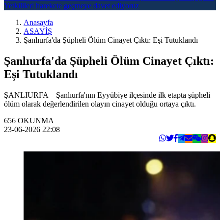
Yetkilileri harekete geçmeye davet ediyoruz
Anasayfa
ASAYİŞ
Şanlıurfa'da Şüpheli Ölüm Cinayet Çıktı: Eşi Tutuklandı
Şanlıurfa'da Şüpheli Ölüm Cinayet Çıktı:
Eşi Tutuklandı
ŞANLIURFA – Şanlıurfa'nın Eyyübiye ilçesinde ilk etapta şüpheli
ölüm olarak değerlendirilen olayın cinayet olduğu ortaya çıktı.
656
OKUNMA
23-06-2026 22:08