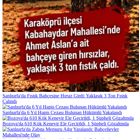
Şanlıurfa'da Fıstık Bahçesine Hırsız Girdi: Yaklaşık 3 Ton Fıstık
Çalındı
Şanlıurfa'da 6 Yıl Hapis Cezası Bulunan Hükümlü Yakalandı
Bozova'da 610 Kök Kenevir Ele Geçirildi, 1 Şüpheli Gözaltında