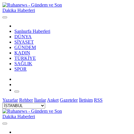
Şanlıurfa Haberleri
DÜNYA
SİYASET
GÜNDEM
KADIN
TÜRKİYE
SAĞLIK
SPOR
Yazarlar
Rehber
İlanlar
Anket
Gazeteler
İletişim
RSS