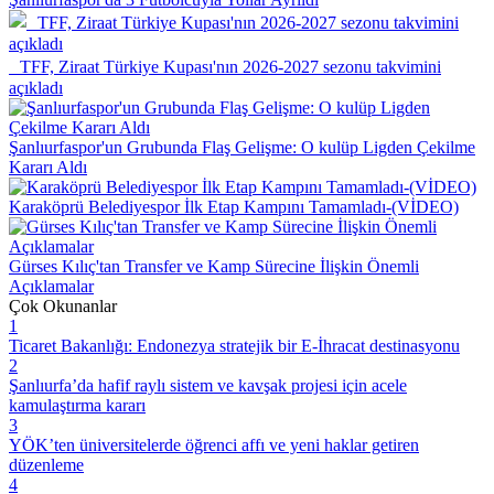
TFF, Ziraat Türkiye Kupası'nın 2026-2027 sezonu takvimini
açıkladı
Şanlıurfaspor'un Grubunda Flaş Gelişme: O kulüp Ligden Çekilme
Kararı Aldı
Karaköprü Belediyespor İlk Etap Kampını Tamamladı-(VİDEO)
Gürses Kılıç'tan Transfer ve Kamp Sürecine İlişkin Önemli
Açıklamalar
Çok Okunanlar
1
Ticaret Bakanlığı: Endonezya stratejik bir E-İhracat destinasyonu
2
Şanlıurfa’da hafif raylı sistem ve kavşak projesi için acele
kamulaştırma kararı
3
YÖK’ten üniversitelerde öğrenci affı ve yeni haklar getiren
düzenleme
4