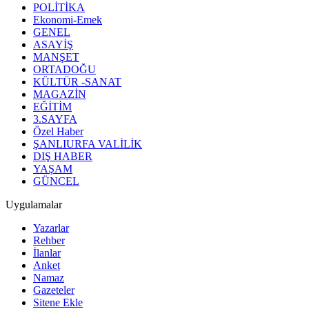
POLİTİKA
Ekonomi-Emek
GENEL
ASAYİŞ
MANŞET
ORTADOĞU
KÜLTÜR -SANAT
MAGAZİN
EĞİTİM
3.SAYFA
Özel Haber
ŞANLIURFA VALİLİK
DIŞ HABER
YAŞAM
GÜNCEL
Uygulamalar
Yazarlar
Rehber
İlanlar
Anket
Namaz
Gazeteler
Sitene Ekle