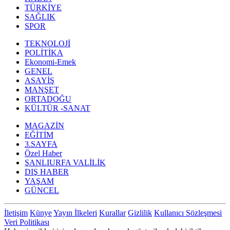
TÜRKİYE
SAĞLIK
SPOR
TEKNOLOJİ
POLİTİKA
Ekonomi-Emek
GENEL
ASAYİŞ
MANŞET
ORTADOĞU
KÜLTÜR -SANAT
MAGAZİN
EĞİTİM
3.SAYFA
Özel Haber
ŞANLIURFA VALİLİK
DIŞ HABER
YAŞAM
GÜNCEL
İletişim
Künye
Yayın İlkeleri
Kurallar
Gizlilik
Kullanıcı Sözleşmesi
Veri Politikası