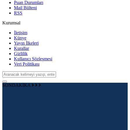
Puan Durumları
Mail Bülteni
RSS
Kurumsal
İletişim
Künye
Yayın İlkeleri
Kurallar
Gizlilik
Kullanıcı Sözleşmesi
Veri Politikası
SONDAKİKA