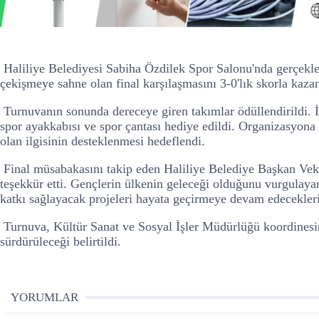
Haliliye Belediyesi Sabiha Özdilek Spor Salonu'nda gerçekleş
çekişmeye sahne olan final karşılaşmasını 3-0'lık skorla kaz
Turnuvanın sonunda dereceye giren takımlar ödüllendirildi. İl
spor ayakkabısı ve spor çantası hediye edildi. Organizasyona 
olan ilgisinin desteklenmesi hedeflendi.
Final müsabakasını takip eden Haliliye Belediye Başkan Vekil
teşekkür etti. Gençlerin ülkenin geleceği olduğunu vurgulayan 
katkı sağlayacak projeleri hayata geçirmeye devam edeceklerin
Turnuva, Kültür Sanat ve Sosyal İşler Müdürlüğü koordinesind
sürdürüleceği belirtildi.
YORUMLAR