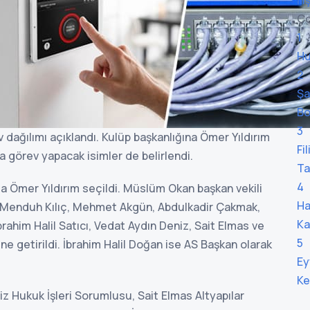
İl
Ço
1
Hu
2
Şa
Bo
3
dağılımı açıklandı. Kulüp başkanlığına Ömer Yıldırım
Fi
a görev yapacak isimler de belirlendi.
Ta
4
a Ömer Yıldırım seçildi. Müslüm Okan başkan vekili
Ha
, Menduh Kılıç, Mehmet Akgün, Abdulkadir Çakmak,
Ka
rahim Halil Satıcı, Vedat Aydın Deniz, Sait Elmas ve
5
 getirildi. İbrahim Halil Doğan ise AS Başkan olarak
Ey
Ke
 Hukuk İşleri Sorumlusu, Sait Elmas Altyapılar