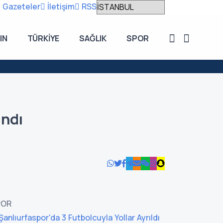
Gazeteler
İletişim
RSS
IN
TÜRKİYE
SAĞLIK
SPOR
15:35
Şanlıurfa’
andı
POR