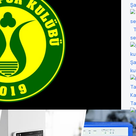
Şa
TF
se
Şa
ku
Ka
Ta
Gü