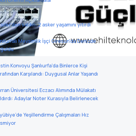
işkin Önemli Açıklamalar
k Okunanlar
siler’den saldırı: 2 asker yaşamını yitirdi
nlıurfalı Mevsimlik İşçi Giresun'da Denizde
ğuldu
listin Konvoyu Şanlıurfa'da Binlerce Kişi
rafından Karşılandı: Duygusal Anlar Yaşandı
rran Üniversitesi Eczacı Alımında Mülakatı
ldırdı: Adaylar Noter Kurasıyla Belirlenecek
yübiye’de Yeşillendirme Çalışmaları Hız
smiyor