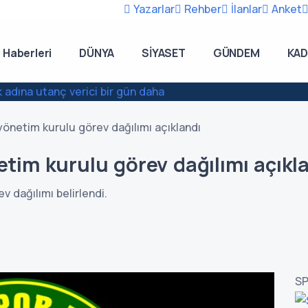
Yazarlar
Rehber
İlanlar
Anket
 Haberleri
DÜNYA
SİYASET
GÜNDEM
KAD
adına utanç verici bir gün daha
önetim kurulu görev dağılımı açıklandı
tim kurulu görev dağılımı açıkl
 dağılımı belirlendi.
S