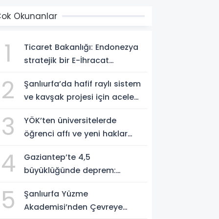
ok Okunanlar
1
Ticaret Bakanlığı: Endonezya
stratejik bir E-İhracat
destinasyonu
2
Şanlıurfa’da hafif raylı sistem
ve kavşak projesi için acele
kamulaştırma kararı
3
YÖK’ten üniversitelerde
öğrenci affı ve yeni haklar
getiren düzenleme
4
Gaziantep’te 4,5
büyüklüğünde deprem:
Olumsuz durum yok
5
Şanlıurfa Yüzme
Akademisi’nden Çevreye