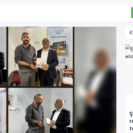
K
Ş
r
t