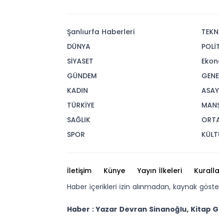
Şanlıurfa Haberleri
TEKN
DÜNYA
POLİ
SİYASET
Ekon
GÜNDEM
GENE
KADIN
ASAY
TÜRKİYE
MAN
SAĞLIK
ORT
SPOR
KÜLT
İletişim
Künye
Yayın İlkeleri
Kuralla
Haber içerikleri izin alınmadan, kaynak göst
Haber : Yazar Devran Sinanoğlu, Kitap G