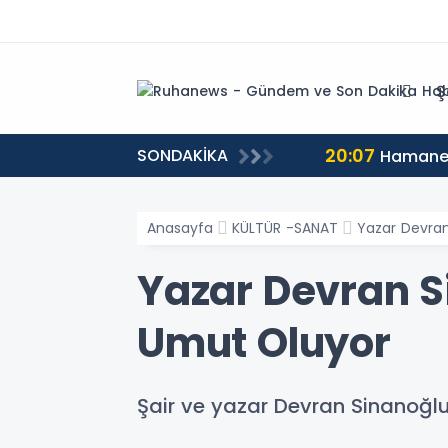
Ş
20:07
SONDAKİKA
Hamaney’
Anasayfa
KÜLTÜR -SANAT
Yazar Devran
Yazar Devran Si
Umut Oluyor
Şair ve yazar Devran Sinanoğl