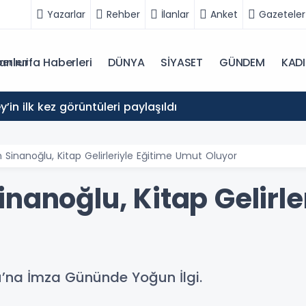
Yazarlar
Rehber
İlanlar
Anket
Gazeteler
anlıurfa Haberleri
DÜNYA
SİYASET
GÜNDEM
KAD
in ilk kez görüntüleri paylaşıldı
 Sinanoğlu, Kitap Gelirleriyle Eğitime Umut Oluyor
nanoğlu, Kitap Gelirle
u’na İmza Gününde Yoğun İlgi.