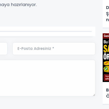
aya hazırlanıyor.
D
Ş
n
E-Posta Adresiniz *
B
Ö