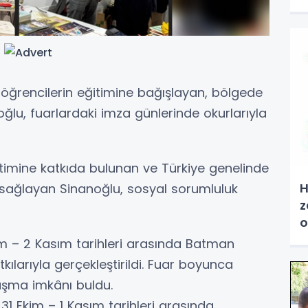
ul öğrencilerin eğitimine bağışlayan, bölgede
ğlu, fuarlardaki imza günlerinde okurlarıyla
imine katkıda bulunan ve Türkiye genelinde
H
sağlayan Sinanoğlu, sosyal sorumluluk
z
o
kim – 2 Kasım tarihleri arasında Batman
tkılarıyla gerçekleştirildi. Fuar boyunca
luşma imkânı buldu.
1 Ekim – 1 Kasım tarihleri arasında