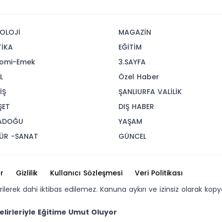
OLOJİ
MAGAZİN
TİKA
EĞİTİM
omi-Emek
3.SAYFA
L
Özel Haber
İŞ
ŞANLIURFA VALİLİK
ŞET
DIŞ HABER
ADOĞU
YAŞAM
ÜR -SANAT
GÜNCEL
r
Gizlilik
Kullanıcı Sözleşmesi
Veri Politikası
erilerek dahi iktibas edilemez. Kanuna aykırı ve izinsiz olarak 
elirleriyle Eğitime Umut Oluyor