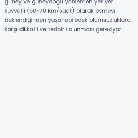
güney ve güneydoğu yönlerden yer yer
kuvvetli (50-70 km/saat) olarak esmesi
beklendiğinden yaşanabilecek olumsuzluklara
karşı dikkatli ve tedbirli olunması gerekiyor.
Hibya Haber Ajansı
YORUMLAR
Adınız *
E-Posta Adresiniz *