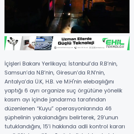
İçişleri Bakanı Yerlikaya; İstanbul’da R.B’nin,
Samsun’da N.B’nin, Giresun’da R.N’nin,
Antalya’da Ü.K, H.B. ve M.H'nin elebaşılığını
yaptığı 6 ayrı organize suç örgütüne yönelik
kasım ayı içinde jandarma tarafından
düzenlenen “Kuyu” operasyonlarında 46
şüphelinin yakalandığını belirterek, 29’unun
tutuklandığını, 15’i hakkında adli kontrol kararı