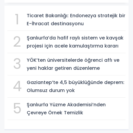
1
Ticaret Bakanlığı: Endonezya stratejik bir
E-İhracat destinasyonu
2
Şanlıurfa’da hafif raylı sistem ve kavşak
projesi için acele kamulaştırma kararı
3
YÖK’ten üniversitelerde öğrenci affı ve
yeni haklar getiren düzenleme
4
Gaziantep’te 4,5 büyüklüğünde deprem:
Olumsuz durum yok
5
Şanlıurfa Yüzme Akademisi’nden
Çevreye Örnek Temizlik