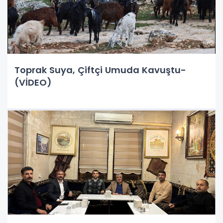
Toprak Suya, Çiftçi Umuda Kavuştu-
(VİDEO)