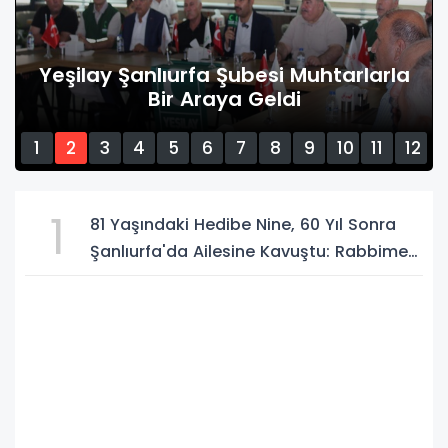
Yeşilay Şanlıurfa Şubesi Muhtarlarla
Bir Araya Geldi
1
2
3
4
5
6
7
8
9
10
11
12
13
14
15
1
81 Yaşındaki Hedibe Nine, 60 Yıl Sonra
Şanlıurfa'da Ailesine Kavuştu: Rabbime
Şükürler Olsun