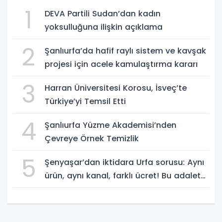
1
DEVA Partili Sudan’dan kadın
yoksulluğuna ilişkin açıklama
2
Şanlıurfa’da hafif raylı sistem ve kavşak
projesi için acele kamulaştırma kararı
3
Harran Üniversitesi Korosu, İsveç’te
Türkiye’yi Temsil Etti
4
Şanlıurfa Yüzme Akademisi’nden
Çevreye Örnek Temizlik
5
Şenyaşar’dan iktidara Urfa sorusu: Aynı
ürün, aynı kanal, farklı ücret! Bu adalet
midir