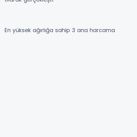
En yüksek ağırlığa sahip 3 ana harcama
grubunun yıllık değişimleri; gıda ve alkolsüz
içeceklerde yüzde 36,09 artış, ulaştırmada
yüzde 22,76 artış ve konutta yüzde 74,07 artış
olarak gerçekleşti. İlgili ana grupların yıllık
değişime olan etkileri ise gıda ve alkolsüz
içeceklerde yüzde 9,21, ulaştırmada yüzde
3,84 ve konutta yüzde 9,98 oldu.