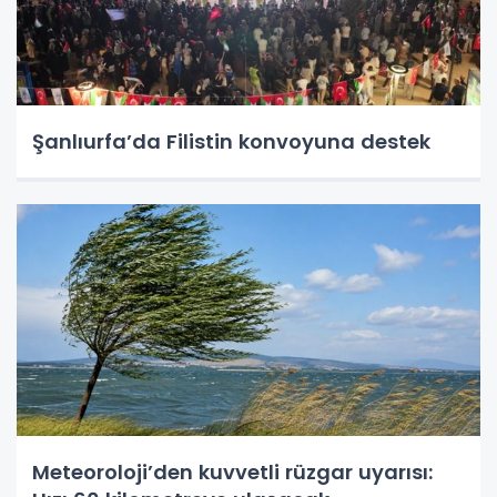
Şanlıurfa’da Filistin konvoyuna destek
Meteoroloji’den kuvvetli rüzgar uyarısı: