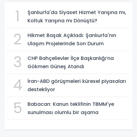
1
Şanlıurfa'da Siyaset Hizmet Yarışına mı,
Koltuk Yarışına mı Dönüştü?
2
Hikmet Başak Açıkladı: Şanlıurfa'nın
Ulaşım Projelerinde Son Durum
3
CHP Bahçelievler İlçe Başkanlığı’na
Gökmen Güneş Atandı
4
İran-ABD görüşmeleri küresel piyasaları
destekliyor
5
Babacan: Kanun teklifinin TBMM'ye
sunulması olumlu bir aşama