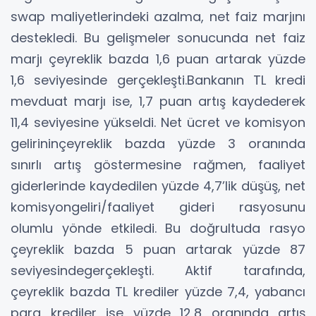
swap maliyetlerindeki azalma, net faiz marjını
destekledi. Bu gelişmeler sonucunda net faiz
marjı çeyreklik bazda 1,6 puan artarak yüzde
1,6 seviyesinde gerçekleşti.Bankanın TL kredi
mevduat marjı ise, 1,7 puan artış kaydederek
11,4 seviyesine yükseldi. Net ücret ve komisyon
gelirininçeyreklik bazda yüzde 3 oranında
sınırlı artış göstermesine rağmen, faaliyet
giderlerinde kaydedilen yüzde 4,7’lik düşüş, net
komisyongeliri/faaliyet gideri rasyosunu
olumlu yönde etkiledi. Bu doğrultuda rasyo
çeyreklik bazda 5 puan artarak yüzde 87
seviyesindegerçekleşti. Aktif tarafında,
çeyreklik bazda TL krediler yüzde 7,4, yabancı
para krediler ise yüzde 12,8 oranında artış