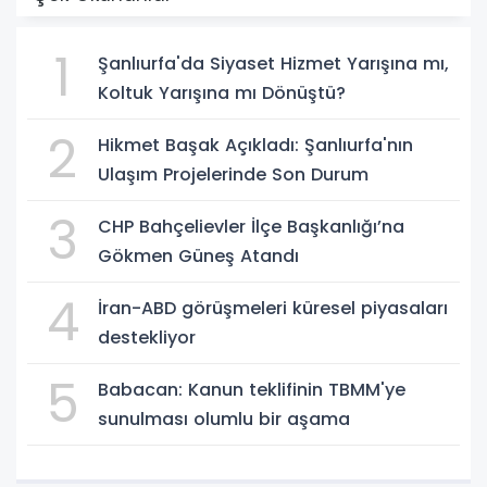
1
Şanlıurfa'da Siyaset Hizmet Yarışına mı,
Koltuk Yarışına mı Dönüştü?
2
Hikmet Başak Açıkladı: Şanlıurfa'nın
Ulaşım Projelerinde Son Durum
3
CHP Bahçelievler İlçe Başkanlığı’na
Gökmen Güneş Atandı
4
İran-ABD görüşmeleri küresel piyasaları
destekliyor
5
Babacan: Kanun teklifinin TBMM'ye
sunulması olumlu bir aşama