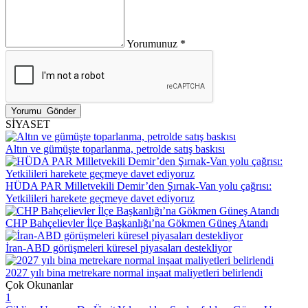
Yorumunuz *
SİYASET
Altın ve gümüşte toparlanma, petrolde satış baskısı
HÜDA PAR Milletvekili Demir’den Şırnak-Van yolu çağrısı:
Yetkilileri harekete geçmeye davet ediyoruz
CHP Bahçelievler İlçe Başkanlığı’na Gökmen Güneş Atandı
İran-ABD görüşmeleri küresel piyasaları destekliyor
2027 yılı bina metrekare normal inşaat maliyetleri belirlendi
Çok Okunanlar
1