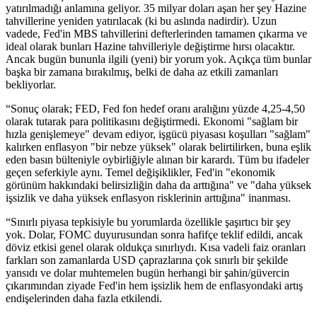
yatırılmadığı anlamına geliyor. 35 milyar doları aşan her şey Hazine
tahvillerine yeniden yatırılacak (ki bu aslında nadirdir). Uzun
vadede, Fed'in MBS tahvillerini defterlerinden tamamen çıkarma ve
ideal olarak bunları Hazine tahvilleriyle değiştirme hırsı olacaktır.
Ancak bugün bununla ilgili (yeni) bir yorum yok. Açıkça tüm bunlar
başka bir zamana bırakılmış, belki de daha az etkili zamanları
bekliyorlar.
“Sonuç olarak; FED, Fed fon hedef oranı aralığını yüzde 4,25-4,50
olarak tutarak para politikasını değiştirmedi. Ekonomi "sağlam bir
hızla genişlemeye" devam ediyor, işgücü piyasası koşulları "sağlam"
kalırken enflasyon "bir nebze yüksek" olarak belirtilirken, buna eşlik
eden basın bülteniyle oybirliğiyle alınan bir karardı. Tüm bu ifadeler
geçen seferkiyle aynı. Temel değişiklikler, Fed'in "ekonomik
görünüm hakkındaki belirsizliğin daha da arttığına" ve "daha yüksek
işsizlik ve daha yüksek enflasyon risklerinin arttığına" inanması.
“Sınırlı piyasa tepkisiyle bu yorumlarda özellikle şaşırtıcı bir şey
yok. Dolar, FOMC duyurusundan sonra hafifçe teklif edildi, ancak
döviz etkisi genel olarak oldukça sınırlıydı. Kısa vadeli faiz oranları
farkları son zamanlarda USD çaprazlarına çok sınırlı bir şekilde
yansıdı ve dolar muhtemelen bugün herhangi bir şahin/güvercin
çıkarımından ziyade Fed'in hem işsizlik hem de enflasyondaki artış
endişelerinden daha fazla etkilendi.