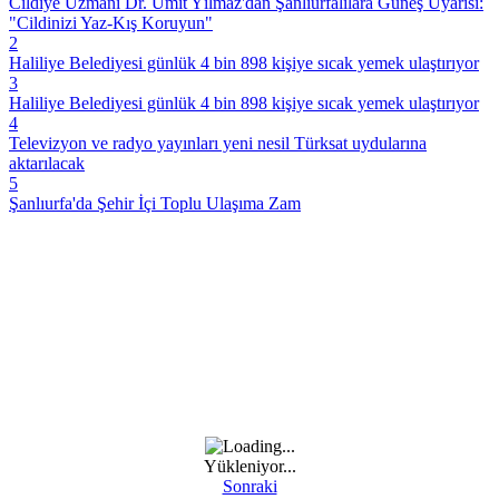
Cildiye Uzmanı Dr. Ümit Yılmaz'dan Şanlıurfalılara Güneş Uyarısı:
"Cildinizi Yaz-Kış Koruyun"
2
Haliliye Belediyesi günlük 4 bin 898 kişiye sıcak yemek ulaştırıyor
3
Haliliye Belediyesi günlük 4 bin 898 kişiye sıcak yemek ulaştırıyor
4
Televizyon ve radyo yayınları yeni nesil Türksat uydularına
aktarılacak
5
Şanlıurfa'da Şehir İçi Toplu Ulaşıma Zam
Yükleniyor...
Sonraki