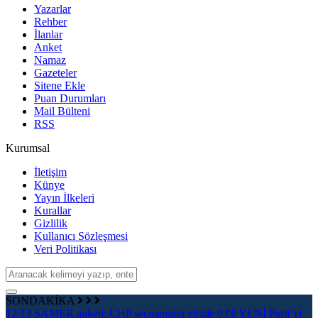
Yazarlar
Rehber
İlanlar
Anket
Namaz
Gazeteler
Sitene Ekle
Puan Durumları
Mail Bülteni
RSS
Kurumsal
İletişim
Künye
Yayın İlkeleri
Kurallar
Gizlilik
Kullanıcı Sözleşmesi
Veri Politikası
SONDAKİKA
12:13
SAMER anketi: CHP seçmeninin yüzde 93'ü YENİ Parti’yi