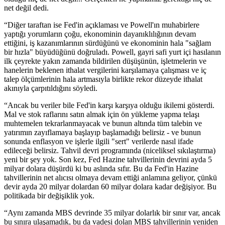
net değil dedi.
“Diğer taraftan ise Fed'in açıklaması ve Powell'ın muhabirlere
yaptığı yorumların çoğu, ekonominin dayanıklılığının devam
ettiğini, iş kazanımlarının sürdüğünü ve ekonominin hala "sağlam
bir hızla" büyüdüğünü doğruladı. Powell, gayri safi yurt içi hasılanın
ilk çeyrekte yakın zamanda bildirilen düşüşünün, işletmelerin ve
hanelerin beklenen ithalat vergilerini karşılamaya çalışması ve iç
talep ölçümlerinin hala artmasıyla birlikte rekor düzeyde ithalat
akınıyla çarpıtıldığını söyledi.
“Ancak bu veriler bile Fed'in karşı karşıya olduğu ikilemi gösterdi.
Mal ve stok raflarını satın almak için ön yükleme yapma telaşı
muhtemelen tekrarlanmayacak ve bunun altında tüm talebin ve
yatırımın zayıflamaya başlayıp başlamadığı belirsiz - ve bunun
sonunda enflasyon ve işlerle ilgili "sert" verilerde nasıl ifade
edileceği belirsiz. Tahvil devri programında (niceliksel sıkılaştırma)
yeni bir şey yok. Son kez, Fed Hazine tahvillerinin devrini ayda 5
milyar dolara düşürdü ki bu aslında sıfır. Bu da Fed'in Hazine
tahvillerinin net alıcısı olmaya devam ettiği anlamına geliyor, çünkü
devir ayda 20 milyar dolardan 60 milyar dolara kadar değişiyor. Bu
politikada bir değişiklik yok.
“Aynı zamanda MBS devrinde 35 milyar dolarlık bir sınır var, ancak
bu sınıra ulaşamadık, bu da vadesi dolan MBS tahvillerinin yeniden