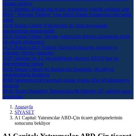
olumlu görüyor
11:51
Hürmüz Boğazı’nda ticaret gemilerine yönelik saldırılar arttı
09:02
“Terörsüz Türkiye” yasa teklifi Adalet Komisyonu’nda kabul
edildi
10:48
Bakan Gürlek: Faili meçhul iki ölüm dosyasında
soruşturmalar derinleştirildi
10:32
Bakan Göktaş: Mesele yalnızca bir ihtiyacı karşılamak değil,
bir ailenin güçlenmesi
10:25
Bakan Çiftçi: Türkiye Yüzyılı’nı huzurun, güvenin ve
istikrarın yüzyılı yapacağız
10:07
Akdeniz’de 4,1 büyüklüğünde deprem: AFAD’dan ön
değerlendirme raporu
09:54
Bakan Göktaş: 81 ilimizin her köşesinde, 86 milyon
vatandaşımızla beraberiz
08:08
Meteoroloji’den kuvvetli rüzgar uyarısı: Hızı 60 kilometreye
ulaşacak
08:42
Ticaret Bakanlığı: İhracatçılara 80 ülkeden 107 sektörel pazar
araştırması
Anasayfa
SİYASET
A1 Capital: Yatırımcılar ABD-Çin ticaret görüşmelerinin
sonucunu bekliyor
A1 Capital: Yatırımcılar ABD-Çin ticaret