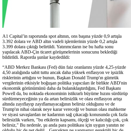
A1 Capital’in raporunda spot altının, ons başına yüzde 0,9 artışla
3.392 dolara ve ABD altın vadeli işlemlerinin yüzde 0,2 artışla
3.399 dolara çıktığı belirtildi. Yatırımcıların ise bu hafta sonu
yapılacak ABD-Çin ticaret görüşmelerinin sonucunu beklediği
bildirildi. Raporda şunlar kaydedildi:
“ABD Merkez Bankası (Fed) dün faiz oranlarını yüzde 4,25-yüzde
4,50 aralığında sabit tuttu ancak daha yüksek enflasyon ve işsizlik
risklerinin arttığını ve bunun, Başkan Donald Trump'ın gümrük
vergilerinin etkisiyle boğuşan politika yapıcıları ile birlikte ABD'nin
ekonomik görünümünü daha da bulanıklaştırdığını, Fed Başkanı
Powell da, bu noktada ekonominin istikrarlı büyüme hızını sürdürüp
sürdürmeyeceğinin ya da artan belirsizlik ve olası enflasyon artışı
altında zayıflayıp zayıflamayacağının belirsiz olduğunu ve de
Trump'ın nihai olarak neye karar vereceği ve bunun olası mahkeme
ve siyasi savaşlardan ne kadarının sağ çıkacağı konusunda çok fazla
belirsizlik varken, "bu etkilerin kapsamı, ölçeği ve kalıcılığı çok, çok
belirsiz," Bu nedenle, şu anda para politikası için uygun yanıtın ne
olduğu hiç de net değil... Gerçekten ne yapmamız gerektiği hiç de