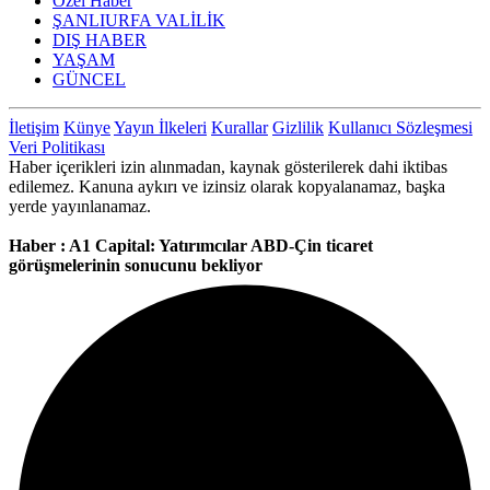
Özel Haber
ŞANLIURFA VALİLİK
DIŞ HABER
YAŞAM
GÜNCEL
İletişim
Künye
Yayın İlkeleri
Kurallar
Gizlilik
Kullanıcı Sözleşmesi
Veri Politikası
Haber içerikleri izin alınmadan, kaynak gösterilerek dahi iktibas
edilemez. Kanuna aykırı ve izinsiz olarak kopyalanamaz, başka
yerde yayınlanamaz.
Haber : A1 Capital: Yatırımcılar ABD-Çin ticaret
görüşmelerinin sonucunu bekliyor