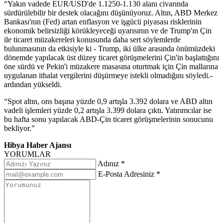
“Yakın vadede EUR/USD'de 1.1250-1.130 alanı civarında
sürdürülebilir bir destek olacağını düşünüyoruz. Altın, ABD Merkez
Bankası'nın (Fed) artan enflasyon ve işgücü piyasası risklerinin
ekonomik belirsizliği körükleyeceği uyarısının ve de Trump'ın Çin
ile ticaret müzakereleri konusunda daha sert söylemlerde
bulunmasının da etkisiyle ki - Trump, iki ülke arasında önümüzdeki
dönemde yapılacak üst düzey ticaret görüşmelerini Çin'in başlattığını
öne sürdü ve Pekin'i müzakere masasına oturtmak için Çin mallarına
uygulanan ithalat vergilerini düşürmeye istekli olmadığını söyledi.-
ardından yükseldi.
“Spot altın, ons başına yüzde 0,9 artışla 3.392 dolara ve ABD altın
vadeli işlemleri yüzde 0,2 artışla 3.399 dolara çıktı. Yatırımcılar ise
bu hafta sonu yapılacak ABD-Çin ticaret görüşmelerinin sonucunu
bekliyor.”
Hibya Haber Ajansı
YORUMLAR
Adınız *
E-Posta Adresiniz *