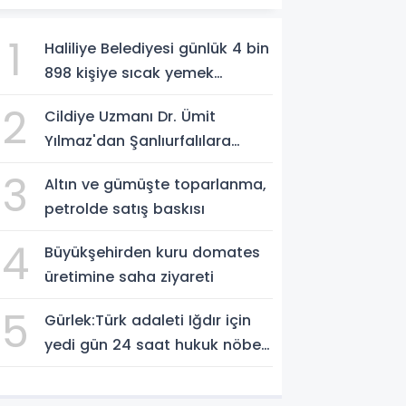
1
Haliliye Belediyesi günlük 4 bin
898 kişiye sıcak yemek
ulaştırıyor
2
Cildiye Uzmanı Dr. Ümit
Yılmaz'dan Şanlıurfalılara
Güneş Uyarısı: "Cildinizi Yaz-
3
Altın ve gümüşte toparlanma,
Kış Koruyun"
petrolde satış baskısı
4
Büyükşehirden kuru domates
üretimine saha ziyareti
5
Gürlek:Türk adaleti Iğdır için
yedi gün 24 saat hukuk nöbeti
tutmaktadır