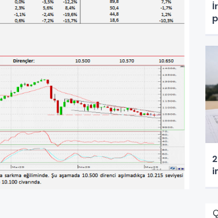
İ
p
2
i
Ç