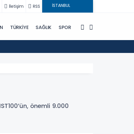
İletişim
RSS
IN
TÜRKİYE
SAĞLIK
SPOR
19:48
İran D
BIST100’ün, önemli 9.000