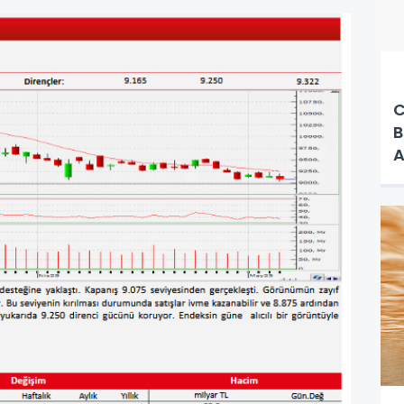
C
B
A