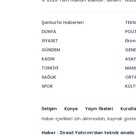
© 2026 Tüm hakları saklıdır. Sistem : Gaz
Şanlıurfa Haberleri
TEKN
DÜNYA
POLİ
SİYASET
Ekon
GÜNDEM
GENE
KADIN
ASAY
TÜRKİYE
MAN
SAĞLIK
ORT
SPOR
KÜLT
İletişim
Künye
Yayın İlkeleri
Kuralla
Haber içerikleri izin alınmadan, kaynak göst
Haber : Ziraat Yatırım’dan teknik analiz