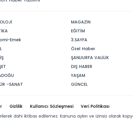
isoft
Haber Yazılımı
OLOJİ
MAGAZİN
TİKA
EĞİTİM
omi-Emek
3.SAYFA
L
Özel Haber
İŞ
ŞANLIURFA VALİLİK
ŞET
DIŞ HABER
ADOĞU
YAŞAM
ÜR -SANAT
GÜNCEL
r
Gizlilik
Kullanıcı Sözleşmesi
Veri Politikası
erilerek dahi iktibas edilemez. Kanuna aykırı ve izinsiz olarak 