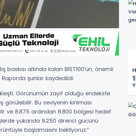
ış baskısı altında kalan BIST100’ün, önemli
H
Ş
ı. Raporda şunlar kaydedildi:
Y
d
kleşti. Görünümün zayıf olduğu endekste
görülebilir. Bu seviyenin kırılması
ir ve 8.875 ardından 8.800 bölgesi hedef
lişlerde yukarıda 9.250 direnci gücünü
örüntüyle başlamasını bekliyoruz.”