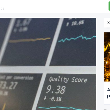
:08
S
A
p