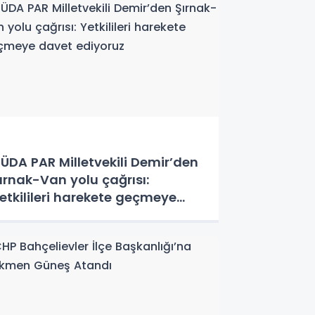
ÜDA PAR Milletvekili Demir’den
ırnak-Van yolu çağrısı:
etkilileri harekete geçmeye
avet ediyoruz