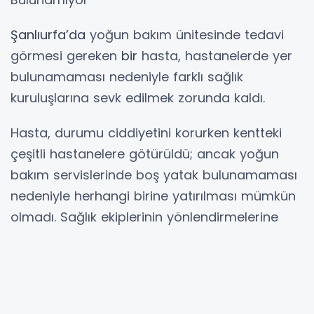
Şanlıurfa’da
yoğun bakım ünitesinde tedavi
görmesi gereken
bir
hasta, hastanelerde yer
bulunamaması nedeniyle farklı sağlık
kuruluşlarına sevk edilmek zorunda kaldı.
Hasta, durumu ciddiyetini korurken kentteki
çeşitli hastanelere götürüldü; ancak yoğun
bakım servislerinde boş yatak bulunamaması
nedeniyle herhangi birine yatırılması mümkün
olmadı. Sağlık ekiplerinin yönlendirmelerine
rağmen sonuç alınamayınca, hasta uzun süre
hastane hastane dolaştırıldı.
Olay karşısında tepki gösteren hasta yakınları,