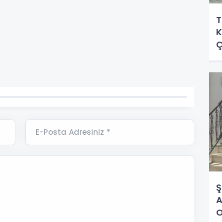
T
K
Ç
E-Posta Adresiniz *
Ş
A
O