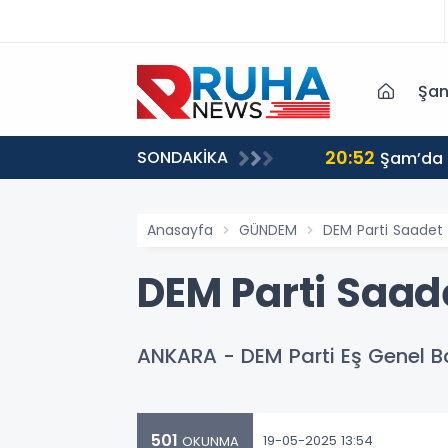
Şan
20:52
SONDAKİKA
ri harekete geçmeye davet ediyoruz
Şam’da p
Anasayfa
GÜNDEM
DEM Parti Saadet 
DEM Parti Saad
ANKARA - DEM Parti Eş Genel Ba
501
19-05-2025 13:54
OKUNMA