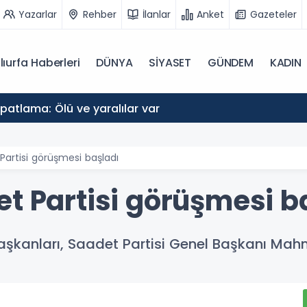
Yazarlar
Rehber
İlanlar
Anket
Gazeteler
lıurfa Haberleri
DÜNYA
SİYASET
GÜNDEM
KADIN
atlama: Ölü ve yaralılar var
Partisi görüşmesi başladı
et Partisi görüşmesi b
şkanları, Saadet Partisi Genel Başkanı Mahmu