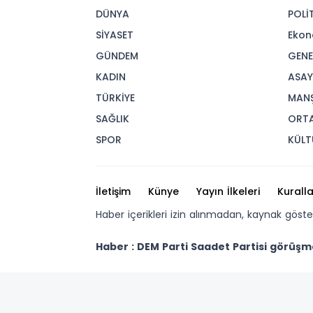
DÜNYA
POLİ
SİYASET
Ekon
GÜNDEM
GENE
KADIN
ASAY
TÜRKİYE
MAN
SAĞLIK
ORT
SPOR
KÜLT
İletişim
Künye
Yayın İlkeleri
Kuralla
Haber içerikleri izin alınmadan, kaynak göst
Haber : DEM Parti Saadet Partisi görüşm