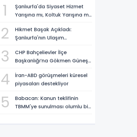
1
Şanlıurfa'da Siyaset Hizmet
Yarışına mı, Koltuk Yarışına mı
Dönüştü?
2
Hikmet Başak Açıkladı:
Şanlıurfa'nın Ulaşım
Projelerinde Son Durum
3
CHP Bahçelievler İlçe
Başkanlığı’na Gökmen Güneş
Atandı
4
İran-ABD görüşmeleri küresel
piyasaları destekliyor
5
Babacan: Kanun teklifinin
TBMM'ye sunulması olumlu bir
aşama