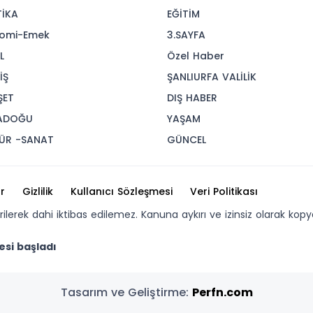
TİKA
EĞİTİM
omi-Emek
3.SAYFA
L
Özel Haber
İŞ
ŞANLIURFA VALİLİK
ŞET
DIŞ HABER
ADOĞU
YAŞAM
ÜR -SANAT
GÜNCEL
r
Gizlilik
Kullanıcı Sözleşmesi
Veri Politikası
erilerek dahi iktibas edilemez. Kanuna aykırı ve izinsiz olarak 
esi başladı
Tasarım ve Geliştirme:
Perfn.com