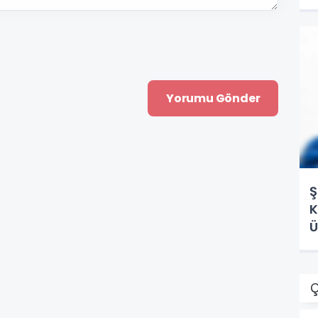
Ş
K
Ü
Ç