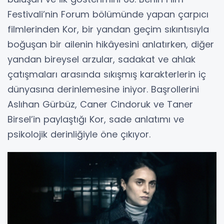
Bulantı, Zeki Demirkubuz’un 2015 yılında hem
yazıp hem yönettiği ve başrolünde de yer
aldığı çarpıcı yapımlardan biri. Film, karısı ve
çocuğunu bir trafik kazasında kaybeden
Ahmet’in, bu trajedi karşısında sergilediği
neredeyse kayıtsız ve donuk tutumu merkeze
alıyor. Zeki Demirkubuz’un Ahmet karakterine
hayat verdiği filmde, Öykü Karayel, Çağlar
Çorumlu ve Şebnem Hassanisoughi gibi
başarılı oyuncular da yer alıyor.
Kor
Zeki Demirkubuz’un 2016 yılında izleyiciyle
buluşan ve ilk gösterimini 66. Berlin Film
Festivali’nin Forum bölümünde yapan çarpıcı