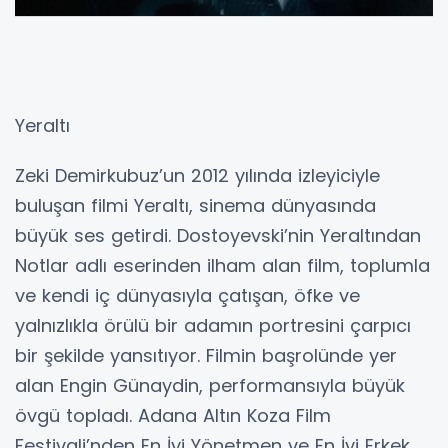
filmlerinden Kor, bir yandan geçim sıkıntısıyla
boğuşan bir ailenin hikâyesini anlatırken, diğer
yandan bireysel arzular, sadakat ve ahlak
çatışmaları arasında sıkışmış karakterlerin iç
dünyasına derinlemesine iniyor. Başrollerini
Aslıhan Gürbüz, Caner Cindoruk ve Taner
Birsel’in paylaştığı Kor, sade anlatımı ve
psikolojik derinliğiyle öne çıkıyor.