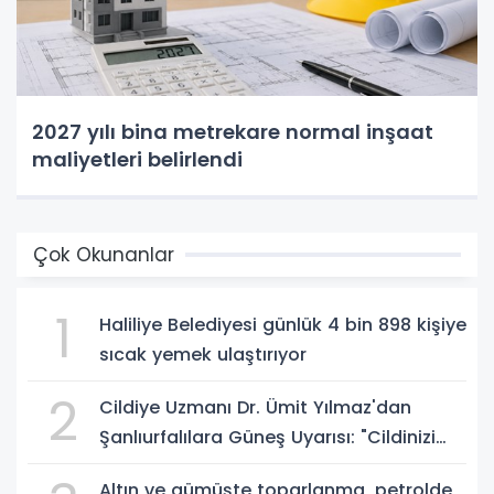
2027 yılı bina metrekare normal inşaat
maliyetleri belirlendi
Çok Okunanlar
1
Haliliye Belediyesi günlük 4 bin 898 kişiye
sıcak yemek ulaştırıyor
2
Cildiye Uzmanı Dr. Ümit Yılmaz'dan
Şanlıurfalılara Güneş Uyarısı: "Cildinizi
Yaz-Kış Koruyun"
Altın ve gümüşte toparlanma, petrolde