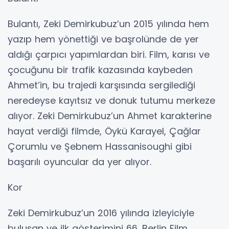
Festivali’nde (2023) En İyi Film ödülünü aldı.
Film ayrıca, 2025 Akademi Ödülleri’nde En İyi
Uluslararası Film kategorisinde Türkiye’nin
adayı olarak seçildi.
Bulantı