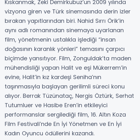
birçok ödüle layık görülen Kader,
sinemaseverlerin hafızasına kazınan,
kültleşmiş filmlerden biri olarak öne çıkıyor.
Kıskanmak
Kıskanmak, Zeki Demirkubuz’un 2009 yılında
vizyona giren ve Türk sinemasında derin izler