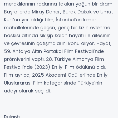
olan TV+ kütüphanesinde yer alan filmler ise
şöyle:
Hayat
Zeki Demirkubuz’un 2023 yapımı filmi Hayat,
Türk sinemasında derin bir iz bırakan, kült
meraklılarının radarına takılan yoğun bir dram.
Başrollerde Miray Daner, Burak Dakak ve Umut
Kurt’un yer aldığı film, İstanbul’un kenar
mahallelerinde geçen, genç bir kızın evlenme
baskısı altında sıkışıp kalan hayatı ile ailesinin
ve çevresinin çatışmalarını konu alıyor. Hayat,
59. Antalya Altın Portakal Film Festivali’nde
prömiyerini yaptı. 28. Türkiye Almanya Film