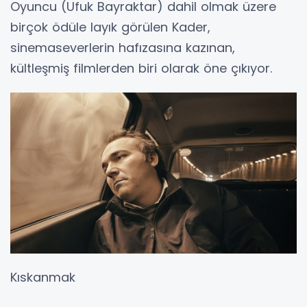
dönen Yeraltı, güçlü anlatımı, sevilen oyuncu
kadrosu ve psikolojik derinliğiyle Türk
sinemasının unutulmazları arasında yerini aldı.
Kader
Kader, Zeki Demirkubuz’un 2006 yılında
izleyiciyle buluşan ve yönetmenin sinema
kariyerinde önemli bir yer edinen çarpıcı
yapıtlarından biri. Masumiyet filminin öncesini
anlatan bu film, Uğur ve Bekir’in tutkulu,
saplantılı ve çıkışsız ilişkisine odaklanıyor. Altın
Portakal Film Festivali’nde En İyi Film, En İyi
Kadın Oyuncu (Vildan Atasever) ve En İyi Erkek
Oyuncu (Ufuk Bayraktar) dahil olmak üzere