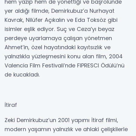
Bekleme Odası
Zeki Demirkubuz’un 2003 yapımı Bekleme
Odası, hayatın karmaşasında kendi yolunu
arayanlara hitap eden, derin ve introspektif
bir sinema deneyimi sunuyor. Yönetmenin
hem yazıp hem de yönettiği ve başrolünde
yer aldığı filmde, Demirkubuz’a Nurhayat