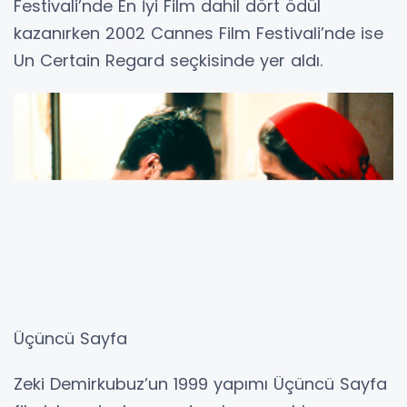
Yazgı
Zeki Demirkubuz’un 2001 yapımı Yazgı, hayatın
anlamsızlığına ve kaderin kaçınılmazlığına
kafa yoranlar için çarpıcı bir sinema deneyimi.
Albert Camus’nün Yabancı romanından
uyarlanan filmde, Serdar Orçin, Zeynep Tokuş
ve Engin Günaydın performansları öne çıkıyor.
Yazgı, 38. Antalya Altın Portakal Film
Festivali’nde En İyi Film dahil dört ödül
kazanırken 2002 Cannes Film Festivali’nde ise