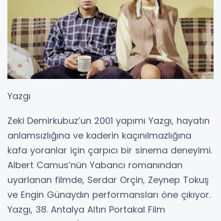
bir psikolojik dram. Başrollerde Taner Birsel,
Başak Köklükaya ve İskender Altın’ın yer aldığı
film, bir mühendisin evliliğindeki sırların ve
bastırılmış duyguların açığa çıkmasıyla gelişen
iç hesaplaşmaları konu alıyor. Demirkubuz’un
minimalist üslubuyla şekillenen İtiraf, 2002
Cannes Film Festivali’nde Un Certain Regard
seçkisindeydi. Film aynı zamanda Antalya Film
Festivali’nde En İyi Film ve En İyi Yönetmen
ödüllerini de kazanarak Türk sinemasında iz
bıraktı.