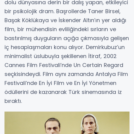
Kavrak, Nilüfer Açıkalın ve Eda Toksöz gibi
isimler eşlik ediyor. Suç ve Ceza’yı beyaz
perdeye uyarlamaya çalışan yönetmen
Ahmet’in, özel hayatındaki kayıtsızlık ve
yalnızlıkla yüzleşmesini konu alan film, 2004
Valencia Film Festivali’nde FIPRESCI Ödülü’nü
de kucakladı.
İtiraf
Zeki Demirkubuz’un 2001 yapımı İtiraf filmi,
modern yaşamın yalnızlık ve ahlaki çelişkilerle
dolu dünyasına derin bir dalış yapan, etkileyici