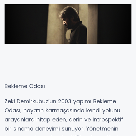
bırakan yapıtlarından biri. Nahid Sırrı Örik’in
aynı adlı romanından sinemaya uyarlanan
film, yönetmenin ustalıkla işlediği “insan
doğasının karanlık yönleri” temasını çarpıcı
biçimde yansıtıyor. Film, Zonguldak’ta maden
mühendisliği yapan Halit ve eşi Mükerrem’in
evine, Halit’in kız kardeşi Seniha’nın
taşınmasıyla başlayan gerilimli süreci konu
alıyor. Berrak Tüzünataç, Nergis Öztürk, Serhat
Tutumluer ve Hasibe Eren’in etkileyici
performanslar sergilediği film, 16. Altın Koza
Film Festivali’nde En İyi Yönetmen ve En İyi
Kadın Oyuncu ödüllerini kazandı.