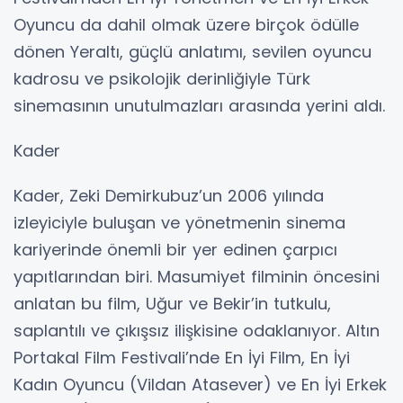
Yeraltı
Zeki Demirkubuz’un 2012 yılında izleyiciyle
buluşan filmi Yeraltı, sinema dünyasında
büyük ses getirdi. Dostoyevski’nin Yeraltından
Notlar adlı eserinden ilham alan film, toplumla
ve kendi iç dünyasıyla çatışan, öfke ve
yalnızlıkla örülü bir adamın portresini çarpıcı
bir şekilde yansıtıyor. Filmin başrolünde yer
alan Engin Günaydin, performansıyla büyük
övgü topladı. Adana Altın Koza Film
Festivali’nden En İyi Yönetmen ve En İyi Erkek
Oyuncu da dahil olmak üzere birçok ödülle