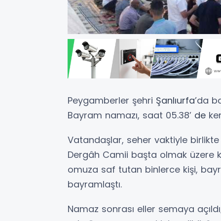
Peygamberler şehri
Şanlıurfa
’da b
Bayram namazı, saat 05.38’
de
ke
Vatandaşlar, seher vaktiyle birlikte
Dergâh Camii başta olmak üzere ke
omuza saf tutan binlerce kişi, bay
bayramlaştı.
Namaz sonrası eller semaya açıldı;