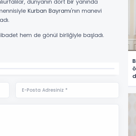
lıurfalılar, dünyanın dört
bir
yanında
mennisiyle
Kurban Bayramı
'nın manevi
adı.
adet hem de gönül birliğiyle başladı.
B
ö
d
E-Posta Adresiniz *