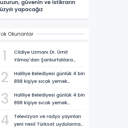
uzurun, güvenin ve istikrarın
üzyılı yapacağız
ok Okunanlar
1
Cildiye Uzmanı Dr. Ümit
Yılmaz'dan Şanlıurfalılara
Güneş Uyarısı: "Cildinizi Yaz-
2
Haliliye Belediyesi günlük 4 bin
Kış Koruyun"
898 kişiye sıcak yemek
ulaştırıyor
3
Haliliye Belediyesi günlük 4 bin
898 kişiye sıcak yemek
ulaştırıyor
4
Televizyon ve radyo yayınları
yeni nesil Türksat uydularına