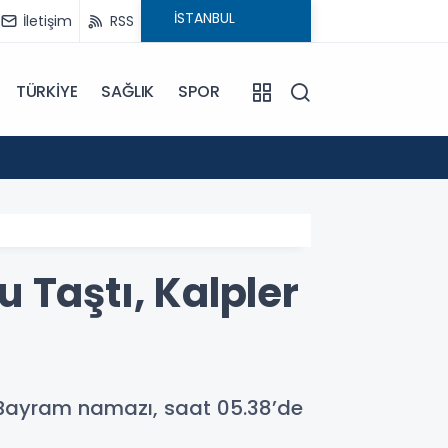
İletişim
RSS
TÜRKİYE
SAĞLIK
SPOR
09:02
“Terö
 Taştı, Kalpler
 Bayram namazı, saat 05.38’de