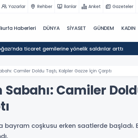
Yazarlar
Rehber
İlanlar
Anket
Gazeteler
lıurfa Haberleri
DÜNYA
SİYASET
GÜNDEM
KADIN
azı’nda ticaret gemilerine yönelik saldırılar arttı
bahı: Camiler Doldu Taştı, Kalpler Gazze İçin Çarptı
 Sabahı: Camiler Doldu
tı
da bayram coşkusu erken saatlerde başladı.
dı.