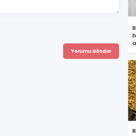
B
b
a
B