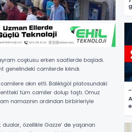
g
ayram coşkusu erken saatlerde başladı.
nt genelindeki camilerde kılındı.
 camilere akın etti. Balıklıgöl platosundaki
“
ntteki tüm camiler dolup taştı. Omuz
A
ram namazının ardından birbirleriyle
e
 dualar, özellikle Gazze’
de
yaşanan