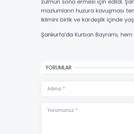
zulmün sona ermesi için edildi. Şan
mazlumların huzura kavuşması te
iklimini birlik ve kardeşlik içinde yaş
Şanlıurfa’da
Kurban Bayramı, hem ib
YORUMLAR
Adınız *
Yorumunuz *