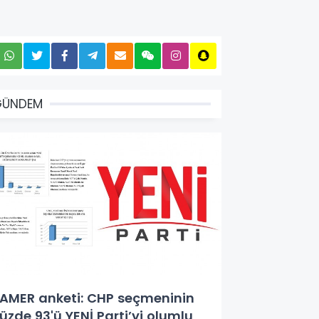
GÜNDEM
AMER anketi: CHP seçmeninin
üzde 93'ü YENİ Parti’yi olumlu