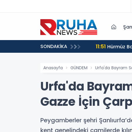
Şan
11:51
SONDAKİKA
yor
Hürmüz Boğ
Anasayfa
GÜNDEM
Urfa'da Bayram Sa
Urfa'da Bayram
Gazze İçin Çarp
Peygamberler şehri Şanlıurfa’
kent genelindeki camilerde kılın