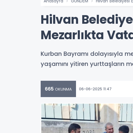
Anasayfa
GÜNDEM
Hilvan Belediyesi
Hilvan Belediy
Mezarlıkta Vat
Kurban Bayramı dolayısıyla me
yaşamını yitiren yurttaşların me
665
06-06-2025 11:47
OKUNMA