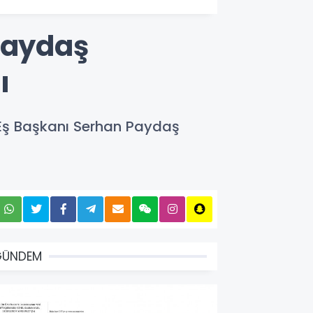
 Paydaş
ı
 Eş Başkanı Serhan Paydaş
GÜNDEM