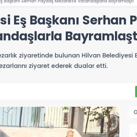
 Eş Başkanı Serhan Paydaş Mezarlıkta Vatandaşlarla Bayramlaştı
esi Eş Başkanı Serhan
andaşlarla Bayramlaşt
zarlık ziyaretinde bulunan Hilvan Belediyesi
zarlarını ziyaret ederek dualar etti.