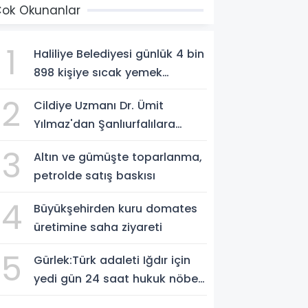
ok Okunanlar
1
Haliliye Belediyesi günlük 4 bin
898 kişiye sıcak yemek
ulaştırıyor
2
Cildiye Uzmanı Dr. Ümit
Yılmaz'dan Şanlıurfalılara
Güneş Uyarısı: "Cildinizi Yaz-
3
Altın ve gümüşte toparlanma,
Kış Koruyun"
petrolde satış baskısı
4
Büyükşehirden kuru domates
üretimine saha ziyareti
5
Gürlek:Türk adaleti Iğdır için
yedi gün 24 saat hukuk nöbeti
tutmaktadır