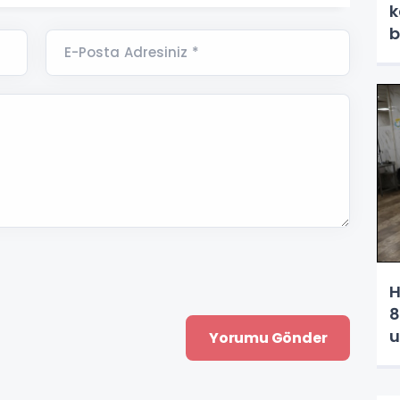
k
b
E-Posta Adresiniz *
H
8
u