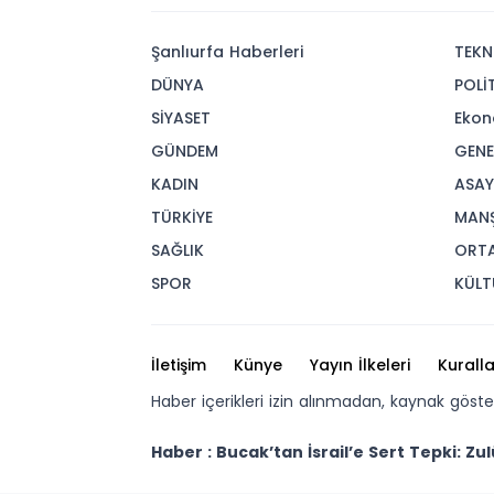
Şanlıurfa Haberleri
TEKN
DÜNYA
POLİ
SİYASET
Ekon
GÜNDEM
GENE
KADIN
ASAY
TÜRKİYE
MAN
SAĞLIK
ORT
SPOR
KÜLT
İletişim
Künye
Yayın İlkeleri
Kuralla
Haber içerikleri izin alınmadan, kaynak göst
Haber : Bucak’tan İsrail’e Sert Tepki: 