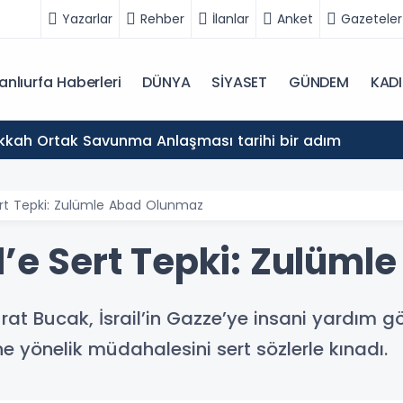
Yazarlar
Rehber
İlanlar
Anket
Gazeteler
anlıurfa Haberleri
DÜNYA
SİYASET
GÜNDEM
KAD
akkah Ortak Savunma Anlaşması tarihi bir adım
Sert Tepki: Zulümle Abad Olunmaz
il’e Sert Tepki: Zulüm
urat Bucak, İsrail’in Gazze’ye insani yardım 
yönelik müdahalesini sert sözlerle kınadı.