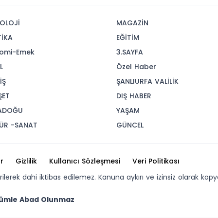
OLOJİ
MAGAZİN
TİKA
EĞİTİM
omi-Emek
3.SAYFA
L
Özel Haber
İŞ
ŞANLIURFA VALİLİK
ŞET
DIŞ HABER
ADOĞU
YAŞAM
ÜR -SANAT
GÜNCEL
r
Gizlilik
Kullanıcı Sözleşmesi
Veri Politikası
erilerek dahi iktibas edilemez. Kanuna aykırı ve izinsiz olarak 
Zulümle Abad Olunmaz