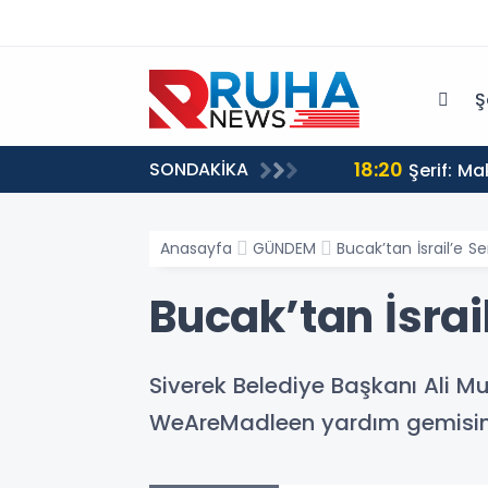
Ş
18:20
SONDAKİKA
Şerif: M
Anasayfa
GÜNDEM
Bucak’tan İsrail’e 
Bucak’tan İsra
Siverek Belediye Başkanı Ali M
WeAreMadleen yardım gemisine 