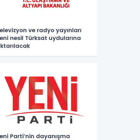
elevizyon ve radyo yayınları
eni nesil Türksat uydularına
ktarılacak
eni Parti’nin dayanışma