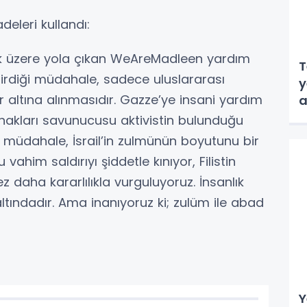
eleri kullandı:
ak üzere yola çıkan WeAreMadleen yardım
T
ştirdiği müdahale, sadece uluslararası
y
r altına alınmasıdır. Gazze’ye insani yardım
a
 hakları savunucusu aktivistin bulunduğu
 müdahale, İsrail’in zulmünün boyutunu bir
ahim saldırıyı şiddetle kınıyor, Filistin
 daha kararlılıkla vurguluyoruz. İnsanlık
tındadır. Ama inanıyoruz ki; zulüm ile abad
Y