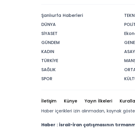
Şanlıurfa Haberleri
TEKN
DÜNYA
POLİ
SİYASET
Ekon
GÜNDEM
GENE
KADIN
ASAY
TÜRKİYE
MAN
SAĞLIK
ORT
SPOR
KÜLT
İletişim
Künye
Yayın İlkeleri
Kuralla
Haber içerikleri izin alınmadan, kaynak göst
Haber : İsrail-İran çatışmasının tırmanm