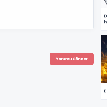
D
h
E