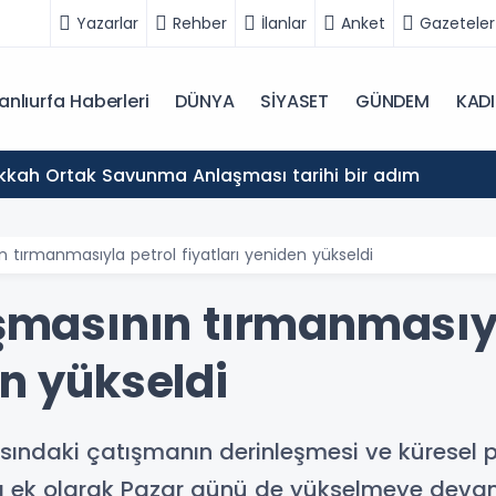
Yazarlar
Rehber
İlanlar
Anket
Gazeteler
anlıurfa Haberleri
DÜNYA
SİYASET
GÜNDEM
KAD
akkah Ortak Savunma Anlaşması tarihi bir adım
ın tırmanmasıyla petrol fiyatları yeniden yükseldi
ışmasının tırmanmasıy
en yükseldi
 arasındaki çatışmanın derinleşmesi ve küresel 
şa ek olarak Pazar günü de yükselmeye devam