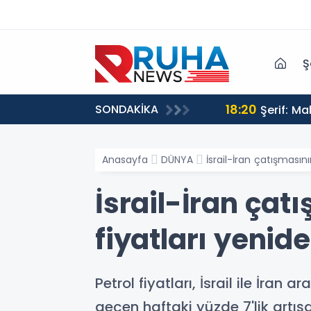
Ş
18:20
SONDAKİKA
Şerif: M
Anasayfa
DÜNYA
İsrail-İran çatışmasın
İsrail-İran çat
fiyatları yenid
Petrol fiyatları, İsrail ile İran
geçen haftaki yüzde 7'lik artı