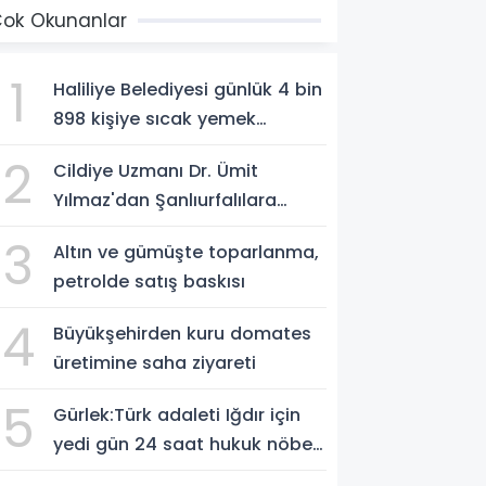
ok Okunanlar
1
Haliliye Belediyesi günlük 4 bin
898 kişiye sıcak yemek
ulaştırıyor
2
Cildiye Uzmanı Dr. Ümit
Yılmaz'dan Şanlıurfalılara
Güneş Uyarısı: "Cildinizi Yaz-
3
Altın ve gümüşte toparlanma,
Kış Koruyun"
petrolde satış baskısı
4
Büyükşehirden kuru domates
üretimine saha ziyareti
5
Gürlek:Türk adaleti Iğdır için
yedi gün 24 saat hukuk nöbeti
tutmaktadır