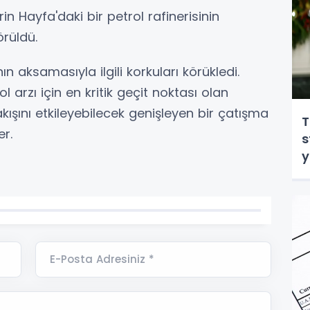
in Hayfa'daki bir petrol rafinerisinin
örüldü.
n aksamasıyla ilgili korkuları körükledi.
l arzı için en kritik geçit noktası olan
ışını etkileyebilecek genişleyen bir çatışma
T
er.
s
y
E-Posta Adresiniz *