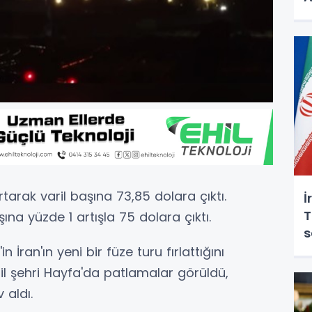
tarak varil başına 73,85 dolara çıktı.
İ
T
ına yüzde 1 artışla 75 dolara çıktı.
s
n İran'ın yeni bir füze turu fırlattığını
il şehri Hayfa'da patlamalar görüldü,
 aldı.