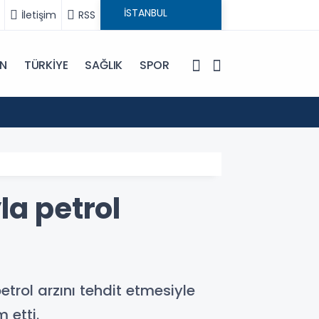
İletişim
RSS
IN
TÜRKİYE
SAĞLIK
SPOR
19:48
İran D
la petrol
petrol arzını tehdit etmesiyle
 etti.