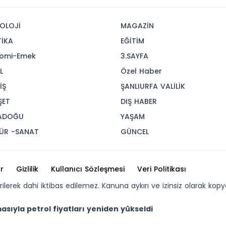
OLOJİ
MAGAZİN
TİKA
EĞİTİM
omi-Emek
3.SAYFA
L
Özel Haber
İŞ
ŞANLIURFA VALİLİK
ŞET
DIŞ HABER
ADOĞU
YAŞAM
ÜR -SANAT
GÜNCEL
r
Gizlilik
Kullanıcı Sözleşmesi
Veri Politikası
erilerek dahi iktibas edilemez. Kanuna aykırı ve izinsiz olarak 
asıyla petrol fiyatları yeniden yükseldi