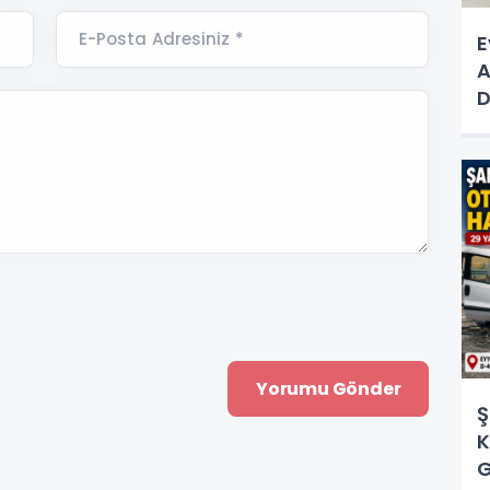
E-Posta Adresiniz *
E
A
D
D
Ş
K
G