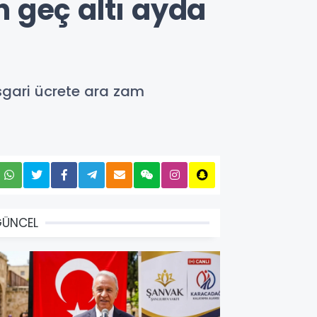
n geç altı ayda
sgari ücrete ara zam
GÜNCEL