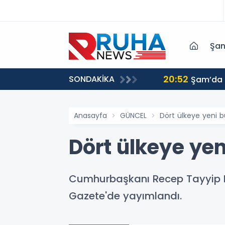
Şan
20:52
SONDAKİKA
ri harekete geçmeye davet ediyoruz
Şam’da p
Anasayfa
GÜNCEL
Dört ülkeye yeni b
Dört ülkeye yen
Cumhurbaşkanı Recep Tayyip Er
Gazete'de yayımlandı.