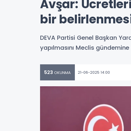
Avşar: Ücretler
bir belirlenmes
DEVA Partisi Genel Başkan Yard
yapılmasını Meclis gündemine t
523
21-06-2025 14:00
OKUNMA