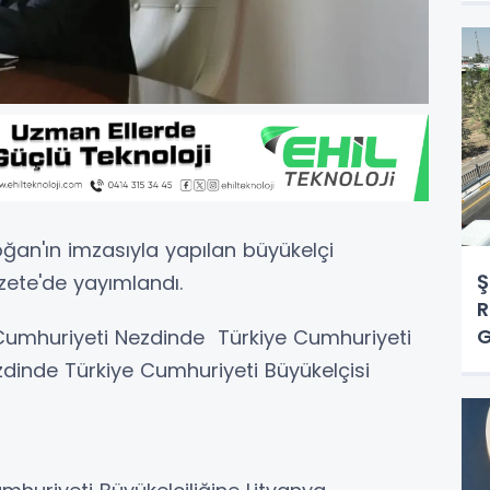
an'ın imzasıyla yapılan büyükelçi
Ş
zete'de yayımlandı.
R
G
Cumhuriyeti Nezdinde Türkiye Cumhuriyeti
ezdinde Türkiye Cumhuriyeti Büyükelçisi