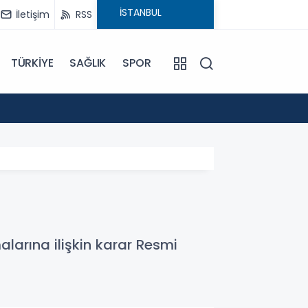
İletişim
RSS
TÜRKİYE
SAĞLIK
SPOR
20:48
Yemen
arına ilişkin karar Resmi