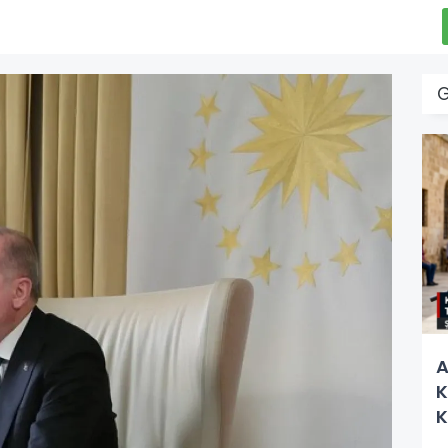
A
K
K