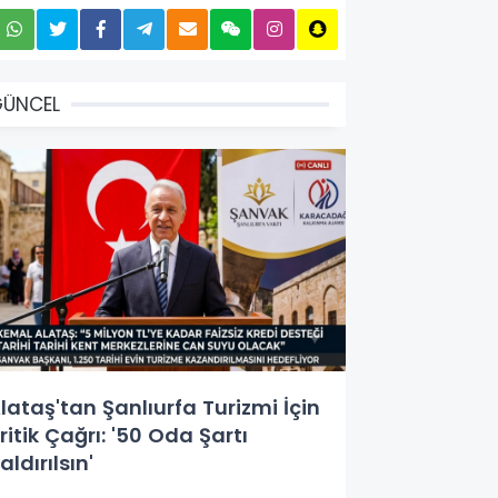
GÜNCEL
lataş'tan Şanlıurfa Turizmi İçin
ritik Çağrı: '50 Oda Şartı
aldırılsın'