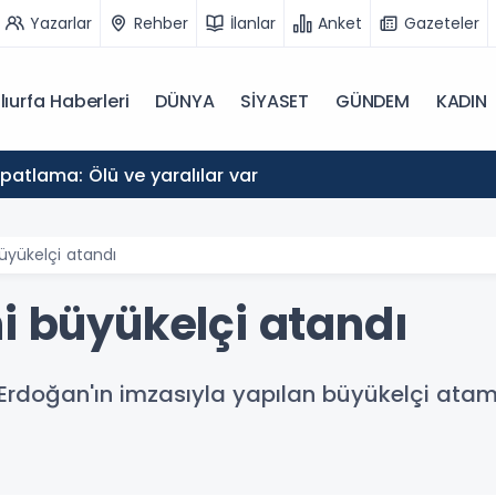
Yazarlar
Rehber
İlanlar
Anket
Gazeteler
lıurfa Haberleri
DÜNYA
SİYASET
GÜNDEM
KADIN
atlama: Ölü ve yaralılar var
üyükelçi atandı
i büyükelçi atandı
doğan'ın imzasıyla yapılan büyükelçi atamal