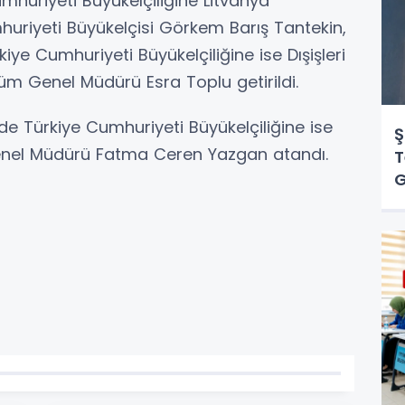
umhuriyeti Büyükelçiliğine Litvanya
uriyeti Büyükelçisi Görkem Barış Tantekin,
ye Cumhuriyeti Büyükelçiliğine ise Dışişleri
düm Genel Müdürü Esra Toplu getirildi.
de Türkiye Cumhuriyeti Büyükelçiliğine ise
Ş
 Genel Müdürü Fatma Ceren Yazgan atandı.
T