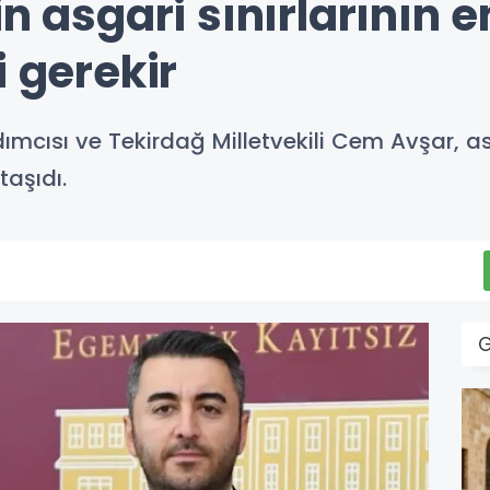
in asgari sınırlarının e
i gerekir
ımcısı ve Tekirdağ Milletvekili Cem Avşar, a
aşıdı.