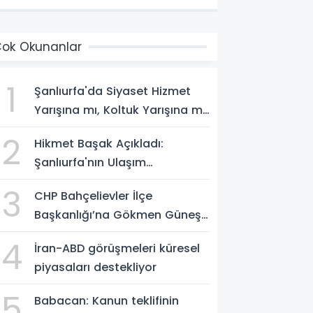
ayatını Kaybetti
ok Okunanlar
1
Şanlıurfa'da Siyaset Hizmet
Yarışına mı, Koltuk Yarışına mı
Dönüştü?
2
Hikmet Başak Açıkladı:
Şanlıurfa'nın Ulaşım
Projelerinde Son Durum
3
CHP Bahçelievler İlçe
Başkanlığı’na Gökmen Güneş
Atandı
4
İran-ABD görüşmeleri küresel
piyasaları destekliyor
5
Babacan: Kanun teklifinin