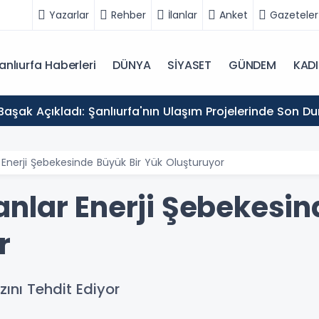
Yazarlar
Rehber
İlanlar
Anket
Gazeteler
anlıurfa Haberleri
DÜNYA
SİYASET
GÜNDEM
KAD
Başak Açıkladı: Şanlıurfa'nın Ulaşım Projelerinde Son D
Enerji Şebekesinde Büyük Bir Yük Oluşturuyor
nlar Enerji Şebekesin
r
zını Tehdit Ediyor