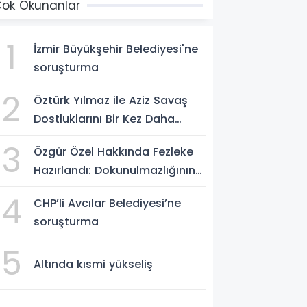
ok Okunanlar
1
İzmir Büyükşehir Belediyesi'ne
soruşturma
2
Öztürk Yılmaz ile Aziz Savaş
Dostluklarını Bir Kez Daha
Pekiştirdi
3
Özgür Özel Hakkında Fezleke
Hazırlandı: Dokunulmazlığının
Kaldırılması Talebi
4
CHP’li Avcılar Belediyesi’ne
soruşturma
5
Altında kısmi yükseliş