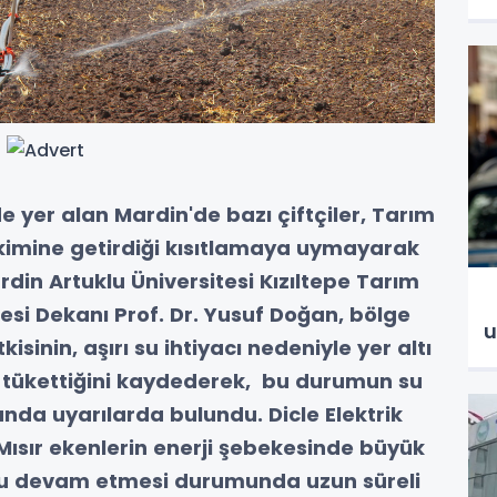
de yer alan Mardin'de bazı çiftçiler, Tarım
ekimine getirdiği kısıtlamaya uymayarak
ardin Artuklu Üniversitesi Kızıltepe Tarım
İ
ltesi Dekanı Prof. Dr. Yusuf Doğan, bölge
u
sinin, aşırı su ihtiyacı nedeniyle yer altı
a tükettiğini kaydederek,
bu durumun su
unda uyarılarda bulundu. Dicle Elektrik
Mısır ekenlerin enerji şebekesinde büyük
mu devam etmesi durumunda uzun süreli