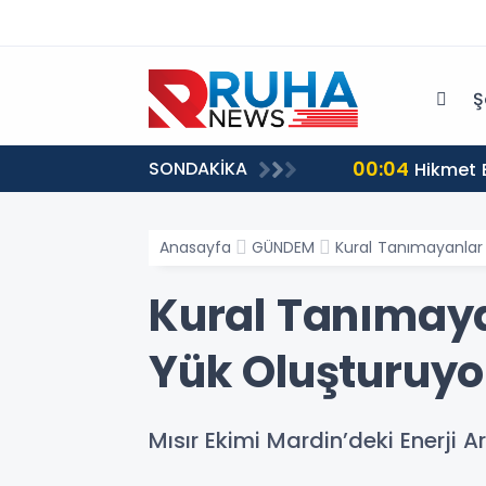
Ş
00:04
SONDAKİKA
tü?
Hikmet 
Anasayfa
GÜNDEM
Kural Tanımayanlar 
Kural Tanımaya
Yük Oluşturuyo
Mısır Ekimi Mardin’deki Enerji Ar