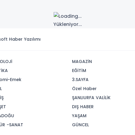
Yükleniyor...
isoft
Haber Yazılımı
OLOJİ
MAGAZİN
TİKA
EĞİTİM
omi-Emek
3.SAYFA
L
Özel Haber
İŞ
ŞANLIURFA VALİLİK
ŞET
DIŞ HABER
ADOĞU
YAŞAM
ÜR -SANAT
GÜNCEL