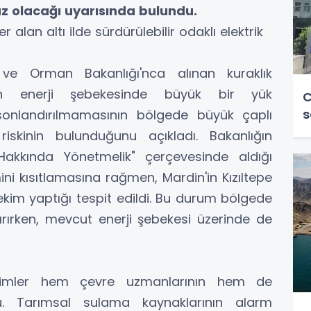
az olacağı uyarısında bulundu.
lan altı ilde sürdürülebilir odaklı elektrik
m ve Orman Bakanlığı'nca alınan kuraklık
erin enerji şebekesinde büyük bir yük
C
s
nlandırılmamasının bölgede büyük çaplı
riskinin bulunduğunu açıkladı. Bakanlığın
Hakkında Yönetmelik" çerçevesinde aldığı
mini kısıtlamasına rağmen, Mardin'in Kızıltepe
n ekim yaptığı tespit edildi. Bu durum bölgede
ırırken, mevcut enerji şebekesi üzerinde de
kimler hem çevre uzmanlarının hem de
ldu. Tarımsal sulama kaynaklarının alarm