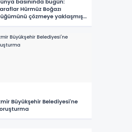
ünya basınında bugün:
araflar Hürmüz Boğazı
üğümünü çözmeye yaklaşmış
labilir
zmir Büyükşehir Belediyesi'ne
oruşturma