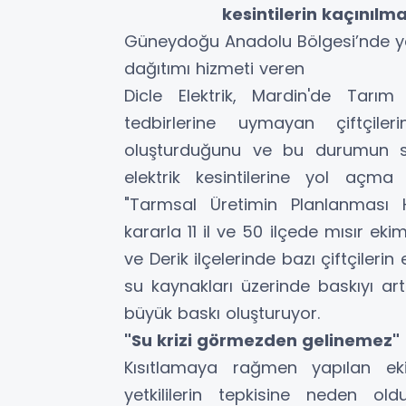
kesintilerin kaçınılm
Güneydoğu Anadolu Bölgesi’nde yer a
dağıtımı hizmeti veren
Dicle Elektrik, Mardin'de Tarı
tedbirlerine uymayan çiftçil
oluşturduğunu ve bu durumun so
elektrik kesintilerine yol açma 
"Tarmsal Üretimin Planlanması 
kararla 11 il ve 50 ilçede mısır eki
ve Derik ilçelerinde bazı çiftçileri
su kaynakları üzerinde baskıyı art
büyük baskı oluşturuyor.
"Su krizi görmezden gelinemez"
Kısıtlamaya rağmen yapılan e
yetkililerin tepkisine neden o