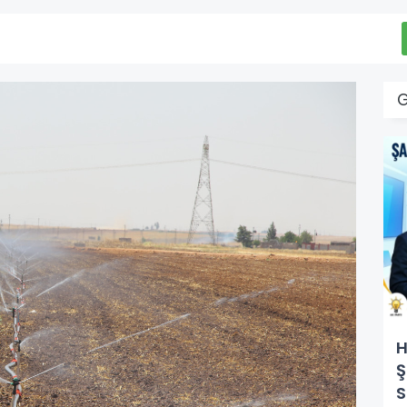
H
Ş
S