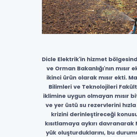
Dicle Elektrik'in hizmet bölgesin
ve Orman Bakanlığı'nın mısır 
ikinci ürün olarak mısır ekti. M
Bilimleri ve Teknolojileri Fakü
iklimine uygun olmayan mısır bitki
ve yer üstü su rezervlerini hızl
krizini derinleştireceği konus
kısıtlamaya aykırı davranarak 
yük oluşturduklarını, bu duru