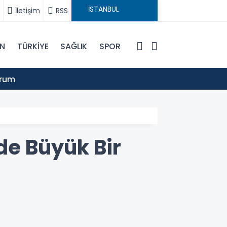
İletişim
RSS
IN
TÜRKİYE
SAĞLIK
SPOR
16:13
urum
Şanlıu
de Büyük Bir