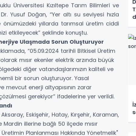
D
klu Üniversitesi Kızıltepe Tarım Bilimleri ve
T
. Dr. Yusuf Doğan, “Yer altı su seviyesi hızla
d
 önümüzdeki yıllarda tarımsal üretim ciddi
o
mizi etkileyecek” şeklinde konuştu.
z Enerjiye Ulaşmada Sorun Oluşturuyor
ıklamada, “05.09.2024 tarihli Bitkisel Üretim
olarak mısır ekenler elektrik arzında büyük
ölgedeki diğer vatandaşlarımızın kaliteli ve
nemli bir sorun oluşturuyor. Yasal
 mevcut enerji altyapısının zarar
zülmesi gerekiyor” ifadelerine yer verildi.
İ
landı
s
Aksaray, Eskişehir, Hatay, Kırşehir, Karaman,
 Mardin illerine bağlı 50 ilçede mısır
al Üretimin Planlanması Hakkında Yönetmelik"