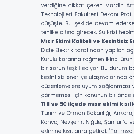
verdiğine dikkat çeken Mardin Artu
Teknolojileri Fakültesi Dekanı Prof
düşüşte. Bu şekilde devam ederse
tehlike altına girecek. Su krizi hepi
Mısır Ekimi Kaliteli ve Kesintisi
Dicle Elektrik tarafından yapılan aç
Kurulu kararına rağmen ikinci ürün 
bir sorun teşkil ediyor. Bu durum b
kesintisiz enerjiye ulaşmalarında ö
düzenlemelere uyum sağlanması ve
görmemesi için konunun bir önce çö
11 il ve 50 ilçede mısır ekimi kısıt
Tarım ve Orman Bakanlığı, Ankara, 
Konya, Nevşehir, Niğde, Şanlıurfa ve
ekimine kısıtlama getirdi. "Tarıms