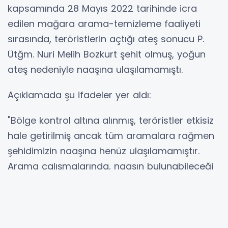
kapsamında 28 Mayıs 2022 tarihinde icra
edilen mağara arama-temizleme faaliyeti
sırasında, teröristlerin açtığı ateş sonucu P.
Ütğm. Nuri Melih Bozkurt şehit olmuş, yoğun
ateş nedeniyle naaşına ulaşılamamıştı.
Açıklamada şu ifadeler yer aldı:
"Bölge kontrol altına alınmış, teröristler etkisiz
hale getirilmiş ancak tüm aramalara rağmen
şehidimizin naaşına henüz ulaşılamamıştır.
Arama çalışmalarında, naaşın bulunabileceği
tüm alanlar özel teşkil edilen ekiplerce titizlikle
taranmaktadır. Devam eden arama
faaliyetleri kapsamında; Pençe-Kilit Harekât
bölgesinde bulunan, önceden hastane