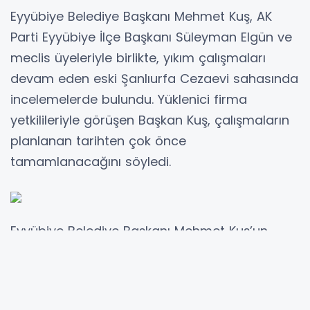
Eyyübiye Belediye Başkanı Mehmet Kuş, AK
Parti Eyyübiye İlçe Başkanı Süleyman Elgün ve
meclis üyeleriyle birlikte, yıkım çalışmaları
devam eden eski Şanlıurfa Cezaevi sahasında
incelemelerde bulundu. Yüklenici firma
yetkilileriyle görüşen Başkan Kuş, çalışmaların
planlanan tarihten çok önce
tamamlanacağını söyledi.
Eyyübiye Belediye Başkanı Mehmet Kuş’un
girişimleri ve TBMM Başkanvekili Şanlıurfa
Milletvekili Bekir Bozdağ’ın destekleriyle ilçeye
kazandırılan eski Şanlıurfa Cezaevi’nin