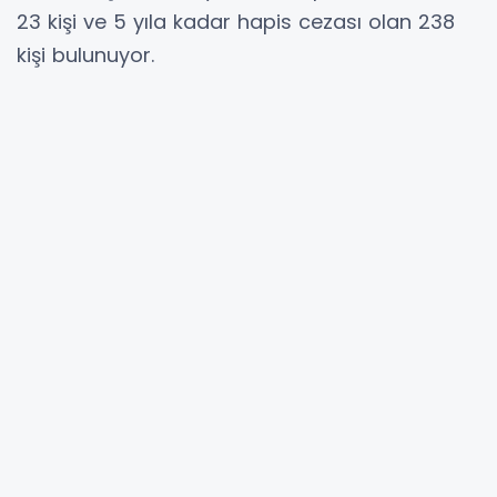
23 kişi ve 5 yıla kadar hapis cezası olan 238
kişi bulunuyor.
Ayrıca ifadeye yönelik aranan 265 kişide
güvenlik güçlerince gözaltına alındı.
Ankara Valiliği açıklamasında, suç ve suçluyla
mücadele çalışmalarının kararlılıkla
sürdürüleceği vurgulandı.
Hibya Haber Ajansı
YORUMLAR