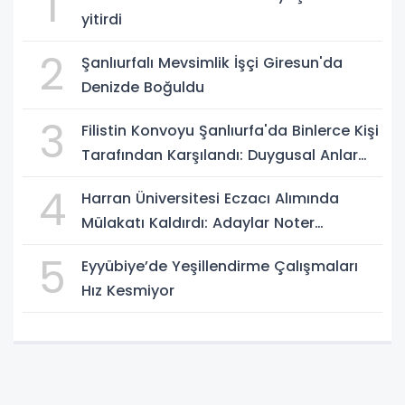
1
yitirdi
2
Şanlıurfalı Mevsimlik İşçi Giresun'da
Denizde Boğuldu
3
Filistin Konvoyu Şanlıurfa'da Binlerce Kişi
Tarafından Karşılandı: Duygusal Anlar
Yaşandı
4
Harran Üniversitesi Eczacı Alımında
Mülakatı Kaldırdı: Adaylar Noter
Kurasıyla Belirlenecek
5
Eyyübiye’de Yeşillendirme Çalışmaları
Hız Kesmiyor