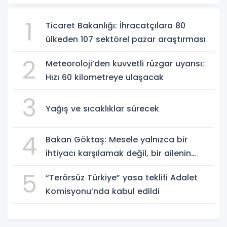
1
Ticaret Bakanlığı: İhracatçılara 80
ülkeden 107 sektörel pazar araştırması
2
Meteoroloji’den kuvvetli rüzgar uyarısı:
Hızı 60 kilometreye ulaşacak
3
Yağış ve sıcaklıklar sürecek
4
Bakan Göktaş: Mesele yalnızca bir
ihtiyacı karşılamak değil, bir ailenin
güçlenmesi
5
“Terörsüz Türkiye” yasa teklifi Adalet
Komisyonu’nda kabul edildi