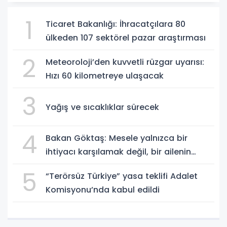
1
Ticaret Bakanlığı: İhracatçılara 80
ülkeden 107 sektörel pazar araştırması
2
Meteoroloji’den kuvvetli rüzgar uyarısı:
Hızı 60 kilometreye ulaşacak
3
Yağış ve sıcaklıklar sürecek
4
Bakan Göktaş: Mesele yalnızca bir
ihtiyacı karşılamak değil, bir ailenin
güçlenmesi
5
“Terörsüz Türkiye” yasa teklifi Adalet
Komisyonu’nda kabul edildi