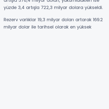
artışla 378,4 milyar doları, yükümlülükleri ise
yüzde 3,4 artışla 722,3 milyar dolara yükseldi.
Rezerv varlıklar 19,3 milyar doları artarak 169.2
milyar dolar ile tarihsel olarak en yüksek
değer ulaştı.
Varlık kalemleri bir önceki ay sonuna göre
incelendiğinde, doğrudan yatırımlar kalemi
yüzde 1,1 artarak 70,6 milyar dolara
yükselirken, diğer yatırımlar kalemi ise yüzde
3,6 azalarak 134,3 milyara dolara düştü.
Bankaların yabancı para efektif ve mevduat
varlıkları yüzde 13,2 azalarak 40,9 milyar
dolara indi.