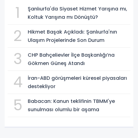
1
Şanlıurfa'da Siyaset Hizmet Yarışına mı,
Koltuk Yarışına mı Dönüştü?
2
Hikmet Başak Açıkladı: Şanlıurfa'nın
Ulaşım Projelerinde Son Durum
3
CHP Bahçelievler İlçe Başkanlığı’na
Gökmen Güneş Atandı
4
İran-ABD görüşmeleri küresel piyasaları
destekliyor
5
Babacan: Kanun teklifinin TBMM'ye
sunulması olumlu bir aşama