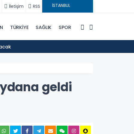
İletişim
RSS
IN
TÜRKİYE
SAĞLIK
SPOR
08:42
şacak
Ticar
eydana geldi