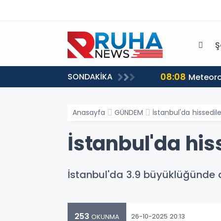
Ş
08:08
SONDAKİKA
a beraberiz
Meteorol
Anasayfa
GÜNDEM
İstanbul'da hissedi
İstanbul'da hi
İstanbul'da 3.9 büyüklüğünde
253
26-10-2025 20:13
OKUNMA