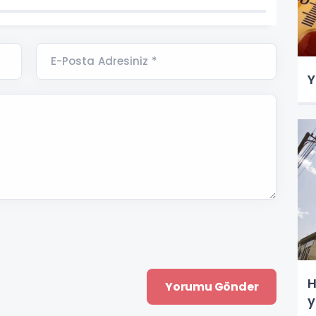
E-Posta Adresiniz *
Y
H
y