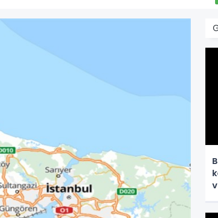
B
k
v