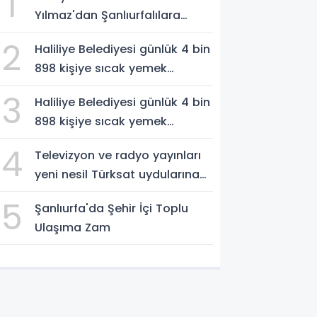
1
Yılmaz'dan Şanlıurfalılara
Güneş Uyarısı: "Cildinizi Yaz-
2
Haliliye Belediyesi günlük 4 bin
Kış Koruyun"
898 kişiye sıcak yemek
ulaştırıyor
3
Haliliye Belediyesi günlük 4 bin
898 kişiye sıcak yemek
ulaştırıyor
4
Televizyon ve radyo yayınları
yeni nesil Türksat uydularına
aktarılacak
5
Şanlıurfa'da Şehir İçi Toplu
Ulaşıma Zam