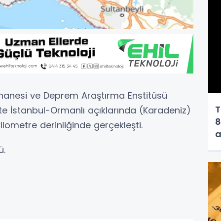
athanesi ve Deprem Araştırma Enstitüsü
T
'te İstanbul-Ormanlı açıklarında (Karadeniz)
8
lometre derinliğinde gerçekleşti.
a
ü.