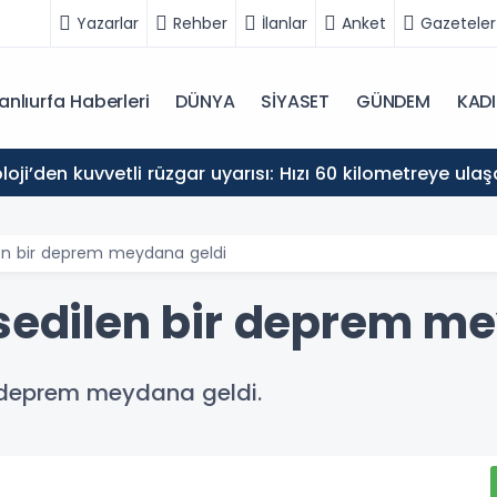
Yazarlar
Rehber
İlanlar
Anket
Gazeteler
anlıurfa Haberleri
DÜNYA
SİYASET
GÜNDEM
KAD
oji’den kuvvetli rüzgar uyarısı: Hızı 60 kilometreye ula
len bir deprem meydana geldi
ssedilen bir deprem m
 deprem meydana geldi.