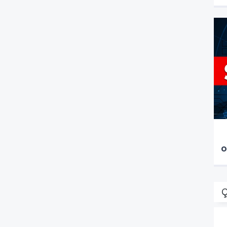
K
o
Ç