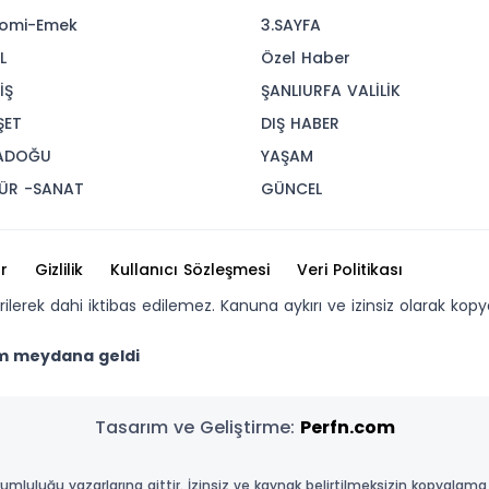
omi-Emek
3.SAYFA
L
Özel Haber
İŞ
ŞANLIURFA VALİLİK
ŞET
DIŞ HABER
ADOĞU
YAŞAM
ÜR -SANAT
GÜNCEL
r
Gizlilik
Kullanıcı Sözleşmesi
Veri Politikası
erilerek dahi iktibas edilemez. Kanuna aykırı ve izinsiz olarak 
rem meydana geldi
Tasarım ve Geliştirme:
Perfn.com
umluluğu yazarlarına aittir. İzinsiz ve kaynak belirtilmeksizin kopyalama