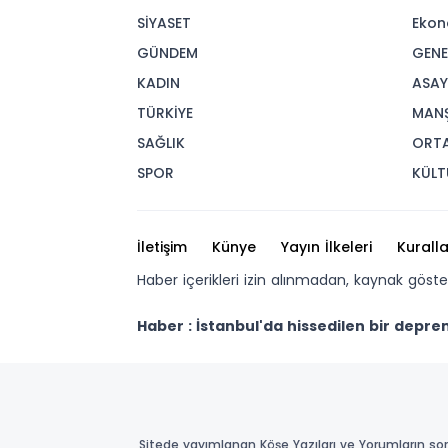
SİYASET
Ekon
GÜNDEM
GENE
KADIN
ASAY
TÜRKİYE
MAN
SAĞLIK
ORT
SPOR
KÜLT
İletişim
Künye
Yayın İlkeleri
Kuralla
Haber içerikleri izin alınmadan, kaynak göst
Haber : İstanbul'da hissedilen bir dep
Sitede yayımlanan Köşe Yazıları ve Yorumların sor