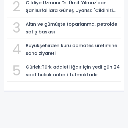
2
Cildiye Uzmanı Dr. Ümit Yılmaz'dan
Şanlıurfalılara Güneş Uyarısı: "Cildinizi
Yaz-Kış Koruyun"
3
Altın ve gümüşte toparlanma, petrolde
satış baskısı
4
Büyükşehirden kuru domates üretimine
saha ziyareti
5
Gürlek:Türk adaleti Iğdır için yedi gün 24
saat hukuk nöbeti tutmaktadır