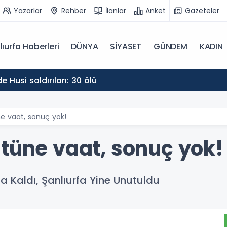
Yazarlar
Rehber
İlanlar
Anket
Gazeteler
lıurfa Haberleri
DÜNYA
SİYASET
GÜNDEM
KADIN
 Husi saldırıları: 30 ölü
ne vaat, sonuç yok!
stüne vaat, sonuç yok!
a Kaldı, Şanlıurfa Yine Unutuldu