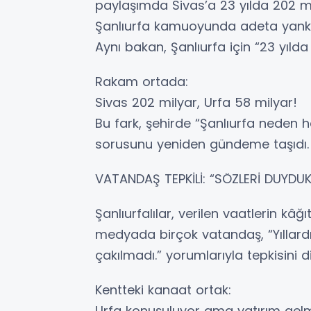
paylaşımda Sivas’a 23 yılda 202 mil
Şanlıurfa kamuoyunda adeta yankı e
Aynı bakan, Şanlıurfa için “23 yılda
Rakam ortada:
Sivas 202 milyar, Urfa 58 milyar!
Bu fark, şehirde “Şanlıurfa neden
sorusunu yeniden gündeme taşıdı.
VATANDAŞ TEPKİLİ: “SÖZLERİ DUYDUK
Şanlıurfalılar, verilen vaatlerin kâ
medyada birçok vatandaş, “Yıllardır
çakılmadı.” yorumlarıyla tepkisini di
Kentteki kanaat ortak:
Urfa konuşuluyor ama yatırım gelm