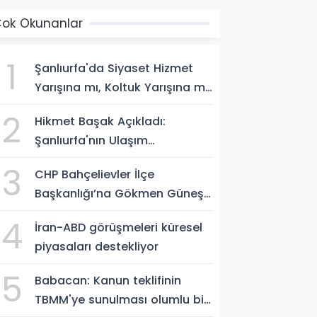
ok Okunanlar
1
Şanlıurfa'da Siyaset Hizmet
Yarışına mı, Koltuk Yarışına mı
Dönüştü?
2
Hikmet Başak Açıkladı:
Şanlıurfa'nın Ulaşım
Projelerinde Son Durum
3
CHP Bahçelievler İlçe
Başkanlığı’na Gökmen Güneş
Atandı
4
İran-ABD görüşmeleri küresel
piyasaları destekliyor
5
Babacan: Kanun teklifinin
TBMM'ye sunulması olumlu bir