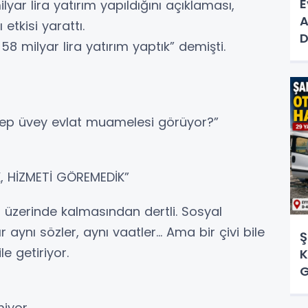
E
yar lira yatırım yapıldığını açıklaması,
A
tkisi yarattı.
D
 58 milyar lira yatırım yaptık” demişti.
D
 hep üvey evlat muamelesi görüyor?”
, HİZMETİ GÖREMEDİK”
ğıt üzerinde kalmasından dertli. Sosyal
 aynı sözler, aynı vaatler… Ama bir çivi bile
Ş
le getiriyor.
K
G
H
iyor.