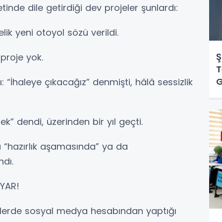
inde dile getirdiği dev projeler şunlardı:
lik yeni otoyol sözü verildi.
Ş
proje yok.
T
: “İhaleye çıkacağız” denmişti, hâlâ sessizlik
ek” dendi, üzerinden bir yıl geçti.
a “hazırlık aşamasında” ya da
ndı.
LYAR!
nlerde sosyal medya hesabından yaptığı