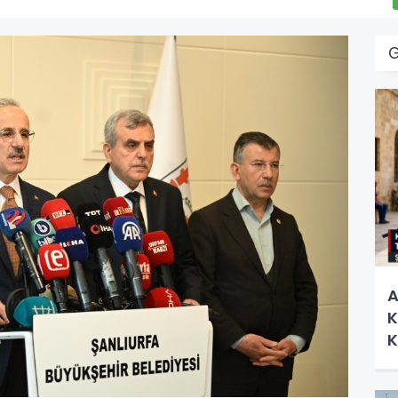
A
K
K