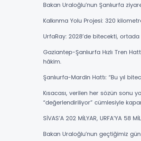
Bakan Uraloğlu’nun Şanlıurfa ziyaret
Kalkınma Yolu Projesi: 320 kilometre
UrfaRay: 2028’de bitecekti, ortada 
Gaziantep-Şanlıurfa Hızlı Tren Hattı
hâkim.
Şanlıurfa-Mardin Hattı: “Bu yıl bitec
Kısacası, verilen her sözün sonu y
“değerlendiriliyor” cümlesiyle kapa
SİVAS’A 202 MİLYAR, URFA’YA 58 Mİ
Bakan Uraloğlu’nun geçtiğimiz gü