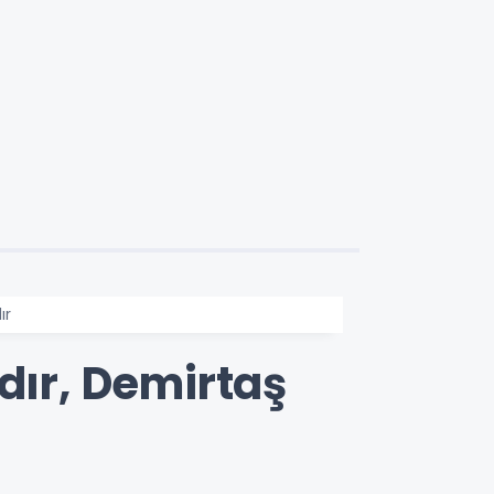
ır
dır, Demirtaş