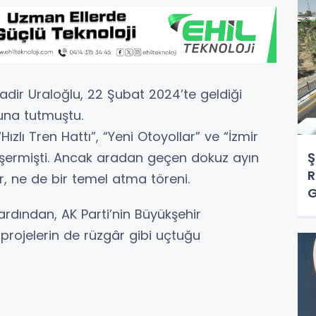
adir Uraloğlu, 22 Şubat 2024’te geldiği
una tutmuştu.
Hızlı Tren Hattı”, “Yeni Otoyollar” ve “İzmir
eşermişti. Ancak aradan geçen dokuz ayın
Ş
R
 ne de bir temel atma töreni.
G
rdından, AK Parti’nin Büyükşehir
 projelerin de rüzgâr gibi uçtuğu