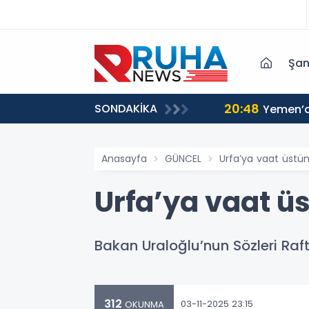
Şan
20:48
SONDAKİKA
Yemen’de
Anasayfa
GÜNCEL
Urfa’ya vaat üstü
Urfa’ya vaat ü
Bakan Uraloğlu’nun Sözleri Raft
312
03-11-2025 23:15
OKUNMA