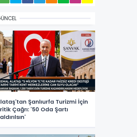
GÜNCEL
lataş'tan Şanlıurfa Turizmi İçin
ritik Çağrı: '50 Oda Şartı
aldırılsın'