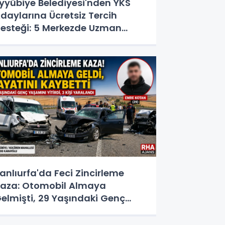
yyübiye Belediyesi'nden YKS
daylarına Ücretsiz Tercih
esteği: 5 Merkezde Uzman
anışmanlık
anlıurfa'da Feci Zincirleme
aza: Otomobil Almaya
elmişti, 29 Yaşındaki Genç
ayatını Kaybetti