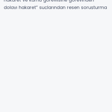
dolayı hakaret” suçlarından resen soruşturma
başlatıldığı bildirildi.
Açıklamada Cumhuriyet Başsavcılığınca
yürütülen soruşturmaların kararlılık ve titizlikle
devam edeceği belirtildi.
Hibya Haber Ajansı
YORUMLAR
Adınız *