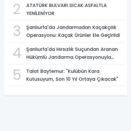
2
ATATÜRK BULVARI SICAK ASFALTLA
YENİLENİYOR
3
Şanlıurfa'da Jandarmadan Kaçakçılık
Operasyonu: Kaçak Ürünler Ele Geçirildi
4
Şanlıurfa'da Hırsızlık Suçundan Aranan
Hükümlü Jandarma Operasyonuyla
Yakalandı
5
Talat Baytemur: "Kulübün Kara
Kutusuyum, Son 10 Yıl Ortaya Çıkacak"