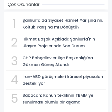
Çok Okunanlar
1
Şanlıurfa'da Siyaset Hizmet Yarışına mı,
Koltuk Yarışına mı Dönüştü?
2
Hikmet Başak Açıkladı: Şanlıurfa'nın
Ulaşım Projelerinde Son Durum
3
CHP Bahçelievler İlçe Başkanlığı’na
Gökmen Güneş Atandı
4
İran-ABD görüşmeleri küresel piyasaları
destekliyor
5
Babacan: Kanun teklifinin TBMM'ye
sunulması olumlu bir aşama