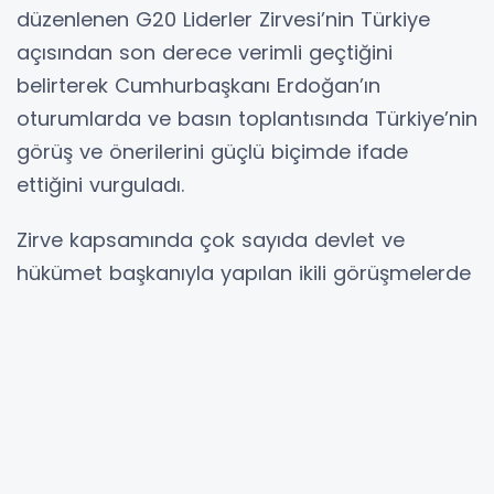
düzenlenen G20 Liderler Zirvesi’nin Türkiye
açısından son derece verimli geçtiğini
belirterek Cumhurbaşkanı Erdoğan’ın
oturumlarda ve basın toplantısında Türkiye’nin
görüş ve önerilerini güçlü biçimde ifade
ettiğini vurguladı.
Zirve kapsamında çok sayıda devlet ve
hükümet başkanıyla yapılan ikili görüşmelerde
savunma sanayii, ticaret, enerji, teknoloji ve
hava ulaştırması gibi kritik alanlarda iş birliği
fırsatlarının ele alındığını dile getiren Duran,
Türkiye’nin genişleyen diplomatik ağının bu
temaslarda bir kez daha öne çıktığını aktardı.
Cumhurbaşkanı Erdoğan’ın görüşmelerde