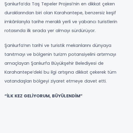
Şanlıurfa’da Taş Tepeler Projesi’nin en dikkat çeken
duraklarından biri olan Karahantepe, benzersiz keşif
imkânlarıyla tarihe meraklı yerli ve yabancı turistlerin
rotasında ilk sırada yer almayı sürdürüyor.
Şanlıurfa’nın tarihi ve turistik mekanlarını dünyaya
tanıtmayı ve bölgenin turizm potansiyelini artırmayı
amaçlayan Şanlıurfa Büyükşehir Belediyesi de
Karahantepe’deki bu ilgi artışına dikkat çekerek tüm
vatandaşları bölgeyi ziyaret etmeye davet etti.
“İLK KEZ GELİYORUM, BÜYÜLENDİM”
Karahantepe’nin yalnızca arkeolojik bir alan değil aynı
zamanda insanlık tarihinin yeniden yorumlandığı eşsiz bir
merkez olduğuna dikkat çekilirken, bölgeye gelen