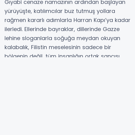
Gıyabi cenaze namazının ardından başlayan
yürüyüşte, katılımcılar buz tutmuş yollara
rağmen kararlı adımlarla Harran Kapı’ya kadar
ilerledi. Ellerinde bayraklar, dillerinde Gazze
lehine sloganlarla soğuğa meydan okuyan
kalabalık, Filistin meselesinin sadece bir
bölgenin değil, tüm insanlığın ortak sancısı
olduğunu bir kez daha hatırlattı.
"Kudüs İnsanlık Meselesidir"
Yürüyüşün varış noktası olan tarihi Harran
Kapı’da,
Harran Üniversitesi İlahiyat Fakültesi Dekanı
Prof. Dr. Celil Abuzar tarafından bir basın
açıklaması yapıldı.