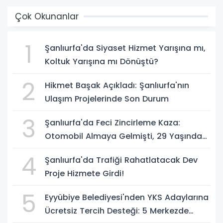
Çok Okunanlar
1
Şanlıurfa'da Siyaset Hizmet Yarışına mı,
Koltuk Yarışına mı Dönüştü?
2
Hikmet Başak Açıkladı: Şanlıurfa'nın
Ulaşım Projelerinde Son Durum
3
Şanlıurfa'da Feci Zincirleme Kaza:
Otomobil Almaya Gelmişti, 29 Yaşındaki
Genç Hayatını Kaybetti
4
Şanlıurfa'da Trafiği Rahatlatacak Dev
Proje Hizmete Girdi!
5
Eyyübiye Belediyesi'nden YKS Adaylarına
Ücretsiz Tercih Desteği: 5 Merkezde