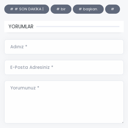
# # SON DAKİKA |
# bir
# başkan.
#
YORUMLAR
Adınız *
E-Posta Adresiniz *
Yorumunuz *