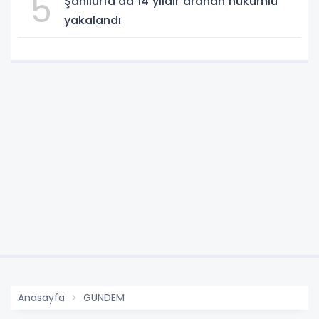
5
Şanlıurfa’da 14 yıldır aranan hükümlü
yakalandı
Anasayfa
GÜNDEM