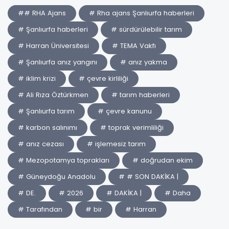
## RHA Ajans
# Rha ajans Şanlıurfa haberleri
# Şanlıurfa haberleri
# sürdürülebilir tarım
# Harran Üniversitesi
# TEMA Vakfı
# Şanlıurfa anız yangını
# anız yakma
# iklim krizi
# çevre kirliliği
# Ali Rıza Öztürkmen
# tarım haberleri
# Şanlıurfa tarım
# çevre kanunu
# karbon salınımı
# toprak verimliliği
# anız cezası
# işlemesiz tarım
# Mezopotamya toprakları
# doğrudan ekim
# Güneydoğu Anadolu
# # SON DAKİKA |
# DE.
# 2026
# DAKİKA |
# Daha
# Tarafından
# bir
# Harran