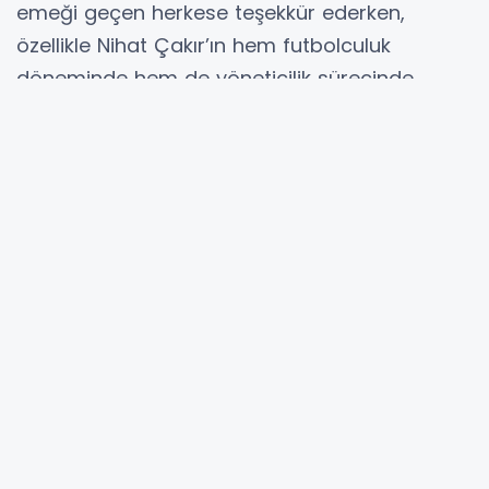
emeği geçen herkese teşekkür ederken,
özellikle Nihat Çakır’ın hem futbolculuk
döneminde hem de yöneticilik sürecinde
Şanlıurfaspor için büyük fedakârlıklar yaptığını
vurgulamıştı. Çakır’ın kulübün ekonomik ve
yönetimsel açıdan en zor dönemlerinde
sorumluluk aldığına dikkat çeken
Saraçoğlu’nun, Nihat Çakır “Kulübün
kapanmasının önüne geçen isimlerden biri”
ifadelerini kullandığı belirtilmişti.
Ancak camiada dikkat çeken konu, Nihat
Çakır’ın üyelik durumunun halen çözüme
kavuşturulmaması oldu. İddialara göre Çakır’ın
kulüp üyeliği, geçmiş dönemde Giray Küçük