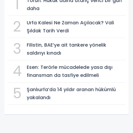
1
Torun: Hukuk adına utanç verici bir gün
daha
2
Urfa Kalesi Ne Zaman Açılacak? Vali
Şıldak Tarih Verdi
3
Filistin, BAE’ye ait tankere yönelik
saldırıyı kınadı
4
Esen: Terörle mücadelede yasa dışı
finansman da tasfiye edilmeli
5
Şanlıurfa’da 14 yıldır aranan hükümlü
yakalandı