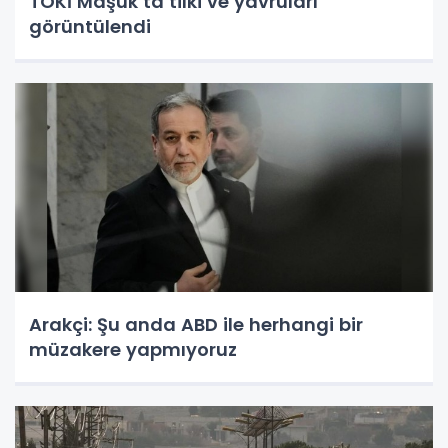
TOKİ Maşuk’ta tilki ve yavruları
görüntülendi
Arakçi: Şu anda ABD ile herhangi bir
müzakere yapmıyoruz