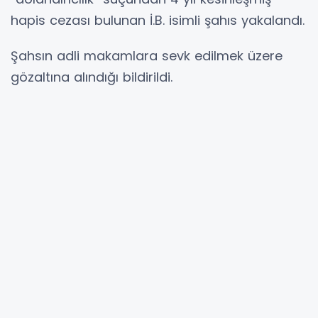
hapis cezası bulunan İ.B. isimli şahıs yakalandı.
Şahsın adli makamlara sevk edilmek üzere
gözaltına alındığı bildirildi.
Şanlıurfa İl Jandarma Komutanlığı, nitelikli
suçlardan aranan şahısların yakalanmasına
yönelik çalışmaların kararlılıkla sürdüğünü
açıkladı.
Hibya Haber Ajansı
YORUMLAR