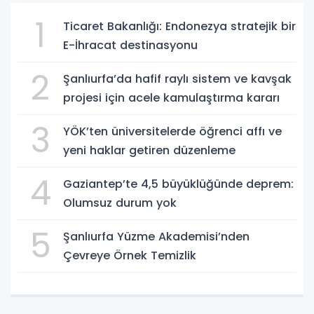
1
Ticaret Bakanlığı: Endonezya stratejik bir
E-İhracat destinasyonu
2
Şanlıurfa’da hafif raylı sistem ve kavşak
projesi için acele kamulaştırma kararı
3
YÖK’ten üniversitelerde öğrenci affı ve
yeni haklar getiren düzenleme
4
Gaziantep’te 4,5 büyüklüğünde deprem:
Olumsuz durum yok
5
Şanlıurfa Yüzme Akademisi’nden
Çevreye Örnek Temizlik