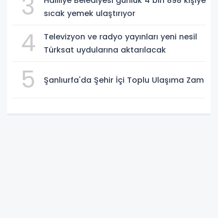
3
Haliliye Belediyesi günlük 4 bin 898 kişiye
sıcak yemek ulaştırıyor
4
Televizyon ve radyo yayınları yeni nesil
Türksat uydularına aktarılacak
5
Şanlıurfa'da Şehir İçi Toplu Ulaşıma Zam