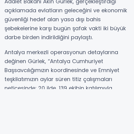
Adalet Bakanı Akın Gürlek, gerçekleştirdiği
açıklamada evlatların geleceğini ve ekonomik
güvenliği hedef alan yasa dışı bahis
şebekelerine karşı bugün şafak vakti iki büyük
darbe birden indirildiğini paylaştı.
Antalya merkezli operasyonun detaylarına
değinen Gürlek, “Antalya Cumhuriyet
Başsavcılığımızın koordinesinde ve Emniyet
teşkilatımızın aylar süren titiz çalışmaları
neticesinde; 20 ilde, 139 ekibin katılımıyla
gerçekleştirilen eş zamanlı operasyonda,
hesaplarında 11,3 Milyar TL’yi aşan bir işlem
hacmi bulunan 183 şüpheliye yönelik adli işlem
yapılmıştır” ifadelerini kullandı.