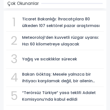
Çok Okunanlar
1
Ticaret Bakanlığı: İhracatçılara 80
ülkeden 107 sektörel pazar araştırması
2
Meteoroloji’den kuvvetli rüzgar uyarısı:
Hızı 60 kilometreye ulaşacak
3
Yağış ve sıcaklıklar sürecek
4
Bakan Göktaş: Mesele yalnızca bir
ihtiyacı karşılamak değil, bir ailenin
güçlenmesi
5
“Terörsüz Türkiye” yasa teklifi Adalet
Komisyonu’nda kabul edildi