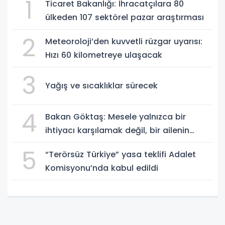
1
Ticaret Bakanlığı: İhracatçılara 80
ülkeden 107 sektörel pazar araştırması
2
Meteoroloji’den kuvvetli rüzgar uyarısı:
Hızı 60 kilometreye ulaşacak
3
Yağış ve sıcaklıklar sürecek
4
Bakan Göktaş: Mesele yalnızca bir
ihtiyacı karşılamak değil, bir ailenin
güçlenmesi
5
“Terörsüz Türkiye” yasa teklifi Adalet
Komisyonu’nda kabul edildi