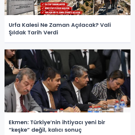
Urfa Kalesi Ne Zaman Açılacak? Vali
Şıldak Tarih Verdi
Ekmen: Türkiye’nin ihtiyacı yeni bir
“keşke” değil, kalıcı sonuç