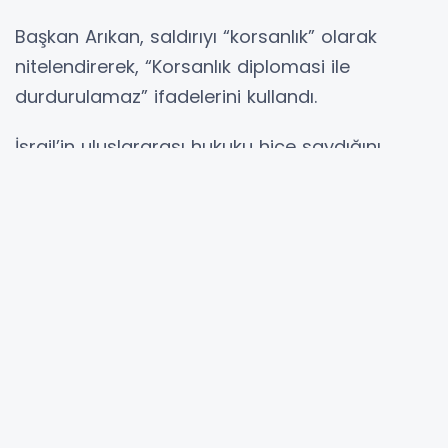
Başkan Arıkan, saldırıyı “korsanlık” olarak
nitelendirerek, “Korsanlık diplomasi ile
durdurulamaz” ifadelerini kullandı.
İsrail’in uluslararası hukuku hiçe saydığını
savunan Arıkan, “Uluslararası hukuku hiçe
sayarak soykırım suçu işleyen bu yapı,
uluslararası suları da kaosun merkezi haline
getirmeye çalışmaktadır” dedi.
Müdahalelerin Türkiye için de bir tehdit
oluşturduğunu belirten Arıkan, “Bu tehdit, Mavi
Vatan’ın yanı başında cereyan eden alçak
saldırılarla daha da büyümektedir” ifadelerini
kullandı.